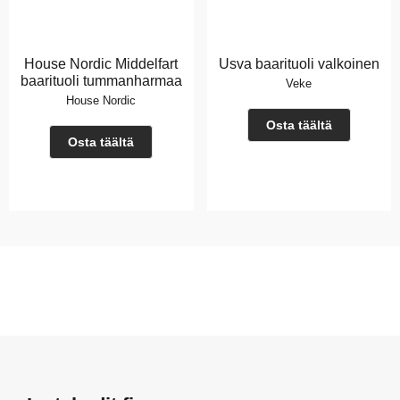
House Nordic Middelfart
Usva baarituoli valkoinen
baarituoli tummanharmaa
Veke
House Nordic
Osta täältä
Osta täältä