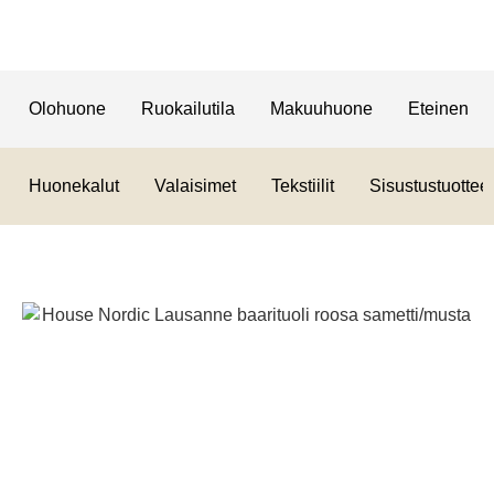
Olohuone
Ruokailutila
Makuuhuone
Eteinen
Huonekalut
Valaisimet
Tekstiilit
Sisustustuotteet