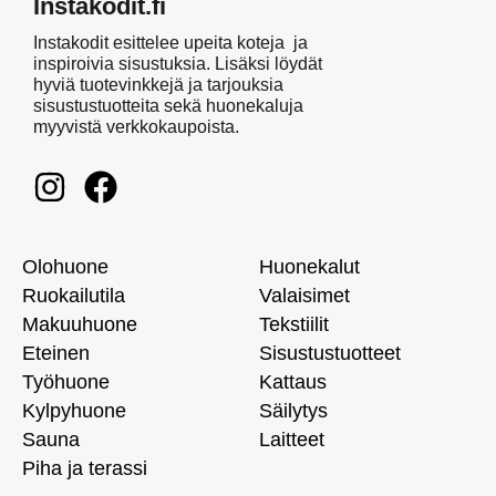
Instakodit.fi
Instakodit esittelee upeita koteja ja
inspiroivia sisustuksia. Lisäksi löydät
hyviä tuotevinkkejä ja tarjouksia
sisustustuotteita sekä huonekaluja
myyvistä verkkokaupoista.
Olohuone
Huonekalut
Ruokailutila
Valaisimet
Makuuhuone
Tekstiilit
Eteinen
Sisustustuotteet
Työhuone
Kattaus
Kylpyhuone
Säilytys
Sauna
Laitteet
Piha ja terassi