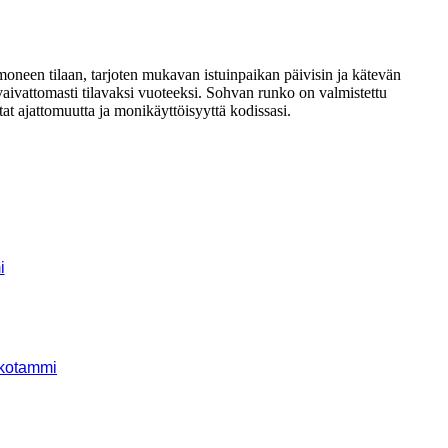
moneen tilaan, tarjoten mukavan istuinpaikan päivisin ja kätevän
vaivattomasti tilavaksi vuoteeksi. Sohvan runko on valmistettu
t ajattomuutta ja monikäyttöisyyttä kodissasi.
i
lkotammi