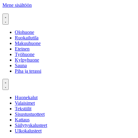
Mene sisältöön
Olohuone
Ruokailutila
Makuuhuone
Eteinen
Työhuone
Kylpyhuone
Sauna
Piha ja terassi
Huonekalut
Valaisimet
Tekstiilit
Sisustustuotteet
Kattaus
Säilytyskalusteet
Ulkokalusteet