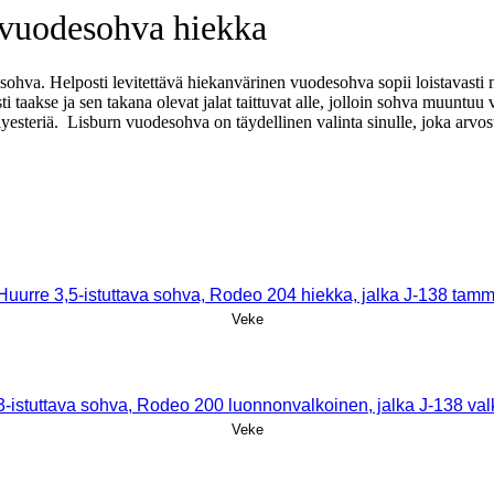
 vuodesohva hiekka
esohva. Helposti levitettävä hiekanvärinen vuodesohva sopii loistavasti 
aakse ja sen takana olevat jalat taittuvat alle, jolloin sohva muuntuu 
steriä. Lisburn vuodesohva on täydellinen valinta sinulle, joka arvosta
Huurre 3,5-istuttava sohva, Rodeo 204 hiekka, jalka J-138 tamm
Veke
3-istuttava sohva, Rodeo 200 luonnonvalkoinen, jalka J-138 va
Veke