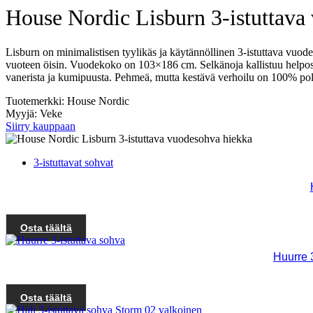
House Nordic Lisburn 3-istuttava
Lisburn on minimalistisen tyylikäs ja käytännöllinen 3-istuttava vuod
vuoteen öisin. Vuodekoko on 103×186 cm. Selkänoja kallistuu helposti t
vanerista ja kumipuusta. Pehmeä, mutta kestävä verhoilu on 100% polye
Tuotemerkki: House Nordic
Myyjä: Veke
Siirry kauppaan
3-istuttavat sohvat
Osta täältä
Huurre 
Osta täältä