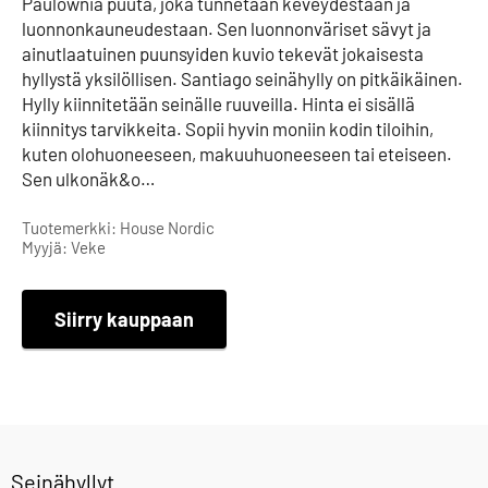
Paulownia puuta, joka tunnetaan keveydestään ja
luonnonkauneudestaan. Sen luonnonväriset sävyt ja
ainutlaatuinen puunsyiden kuvio tekevät jokaisesta
hyllystä yksilöllisen. Santiago seinähylly on pitkäikäinen.
Hylly kiinnitetään seinälle ruuveilla. Hinta ei sisällä
kiinnitys tarvikkeita. Sopii hyvin moniin kodin tiloihin,
kuten olohuoneeseen, makuuhuoneeseen tai eteiseen.
Sen ulkonäk&o…
Tuotemerkki: House Nordic
Myyjä: Veke
Siirry kauppaan
Seinähyllyt