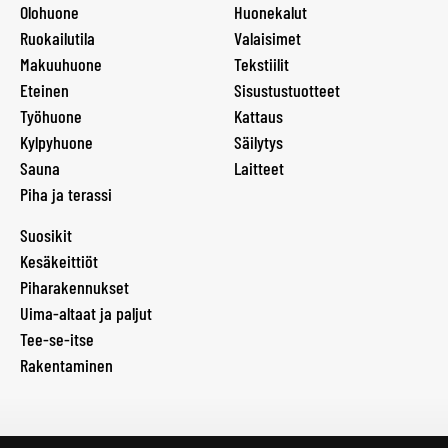
Olohuone
Huonekalut
Ruokailutila
Valaisimet
Makuuhuone
Tekstiilit
Eteinen
Sisustustuotteet
Työhuone
Kattaus
Kylpyhuone
Säilytys
Sauna
Laitteet
Piha ja terassi
Suosikit
Kesäkeittiöt
Piharakennukset
Uima-altaat ja paljut
Tee-se-itse
Rakentaminen