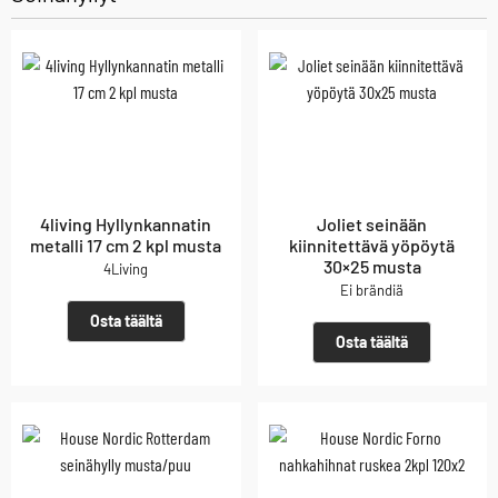
4living Hyllynkannatin
Joliet seinään
metalli 17 cm 2 kpl musta
kiinnitettävä yöpöytä
30×25 musta
4Living
Ei brändiä
Osta täältä
Osta täältä