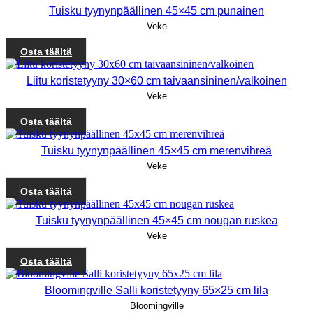
Tuisku tyynynpäällinen 45×45 cm punainen
Veke
Osta täältä
Liitu koristetyyny 30×60 cm taivaansininen/valkoinen
Veke
Osta täältä
Tuisku tyynynpäällinen 45×45 cm merenvihreä
Veke
Osta täältä
Tuisku tyynynpäällinen 45×45 cm nougan ruskea
Veke
Osta täältä
Bloomingville Salli koristetyyny 65×25 cm lila
Bloomingville