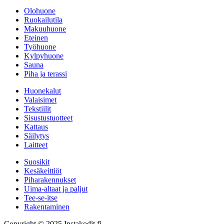
Olohuone
Ruokailutila
Makuuhuone
Eteinen
Työhuone
Kylpyhuone
Sauna
Piha ja terassi
Huonekalut
Valaisimet
Tekstiilit
Sisustustuotteet
Kattaus
Säilytys
Laitteet
Suosikit
Kesäkeittiöt
Piharakennukset
Uima-altaat ja paljut
Tee-se-itse
Rakentaminen
Copyright © 2025 Instakodit.fi