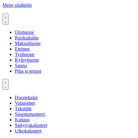
Mene sisältöön
Olohuone
Ruokailutila
Makuuhuone
Eteinen
Työhuone
Kylpyhuone
Sauna
Piha ja terassi
Huonekalut
Valaisimet
Tekstiilit
Sisustustuotteet
Kattaus
Säilytyskalusteet
Ulkokalusteet