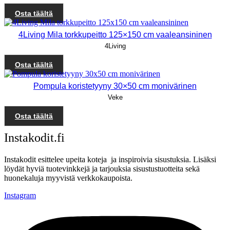
Osta täältä
4Living Mila torkkupeitto 125×150 cm vaaleansininen
4Living
Osta täältä
Pompula koristetyyny 30×50 cm monivärinen
Veke
Osta täältä
Instakodit.fi
Instakodit esittelee upeita koteja ja inspiroivia sisustuksia. Lisäksi
löydät hyviä tuotevinkkejä ja tarjouksia sisustustuotteita sekä
huonekaluja myyvistä verkkokaupoista.
Instagram