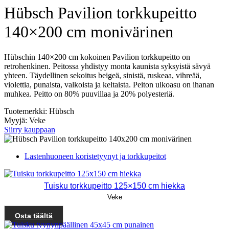
Hübsch Pavilion torkkupeitto
140×200 cm monivärinen
Hübschin 140×200 cm kokoinen Pavilion torkkupeitto on
retrohenkinen. Peitossa yhdistyy monta kaunista syksyistä sävyä
yhteen. Täydellinen sekoitus beigeä, sinistä, ruskeaa, vihreää,
violettia, punaista, valkoista ja keltaista. Peiton ulkoasu on ihanan
muhkea. Peitto on 80% puuvillaa ja 20% polyesteriä.
Tuotemerkki: Hübsch
Myyjä: Veke
Siirry kauppaan
Lastenhuoneen koristetyynyt ja torkkupeitot
Tuisku torkkupeitto 125×150 cm hiekka
Veke
Osta täältä