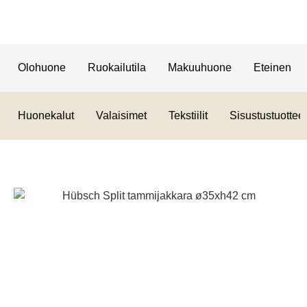
Olohuone
Ruokailutila
Makuuhuone
Eteinen
Huonekalut
Valaisimet
Tekstiilit
Sisustustuotteet