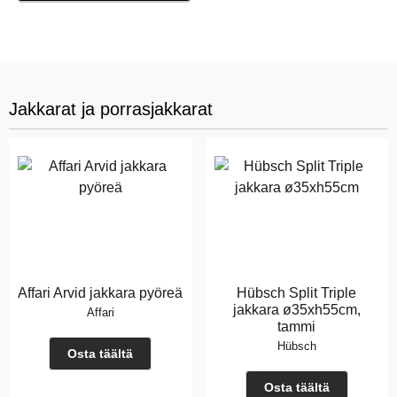
Jakkarat ja porrasjakkarat
Affari Arvid jakkara pyöreä
Hübsch Split Triple
jakkara ø35xh55cm,
Affari
tammi
Hübsch
Osta täältä
Osta täältä