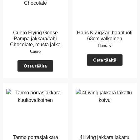
Cuero Flying Goose
Hans K ZigZag baarituoli
Pampa jakkara/rahi
63cm valkoinen
Chocolate, musta jalka
Hans K
Cuero
Osta täältä
Osta täältä
Tarmo porrasjakkara
4Living jakkara lakattu