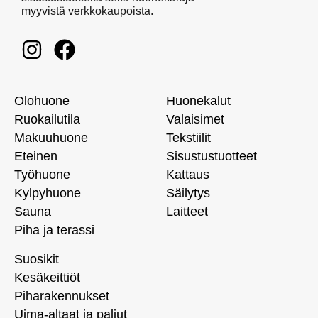
myyvistä verkkokaupoista.
Olohuone
Huonekalut
Ruokailutila
Valaisimet
Makuuhuone
Tekstiilit
Eteinen
Sisustustuotteet
Työhuone
Kattaus
Kylpyhuone
Säilytys
Sauna
Laitteet
Piha ja terassi
Suosikit
Kesäkeittiöt
Piharakennukset
Uima-altaat ja paljut