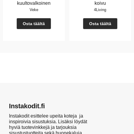
kuultovalkoinen
koivu
Veke
4Living
Osta täältä
Osta täältä
Instakodit.fi
Instakodit esittelee upeita koteja ja
inspiroivia sisustuksia. Lisäksi löydät
hyviä tuotevinkkejä ja tarjouksia
sisustustuotteita sekä huonekaluja