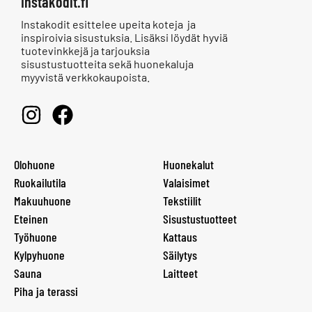
Instakodit.fi
Instakodit esittelee upeita koteja ja
inspiroivia sisustuksia. Lisäksi löydät hyviä
tuotevinkkejä ja tarjouksia
sisustustuotteita sekä huonekaluja
myyvistä verkkokaupoista.
Olohuone
Huonekalut
Ruokailutila
Valaisimet
Makuuhuone
Tekstiilit
Eteinen
Sisustustuotteet
Työhuone
Kattaus
Kylpyhuone
Säilytys
Sauna
Laitteet
Piha ja terassi