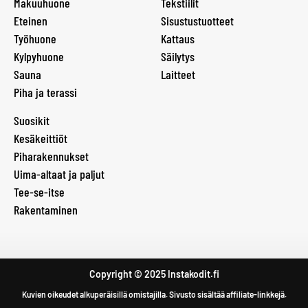
Makuuhuone
Tekstiilit
Eteinen
Sisustustuotteet
Työhuone
Kattaus
Kylpyhuone
Säilytys
Sauna
Laitteet
Piha ja terassi
Suosikit
Kesäkeittiöt
Piharakennukset
Uima-altaat ja paljut
Tee-se-itse
Rakentaminen
Copyright © 2025 Instakodit.fi
Kuvien oikeudet alkuperäisillä omistajilla. Sivusto sisältää affiliate-linkkejä.