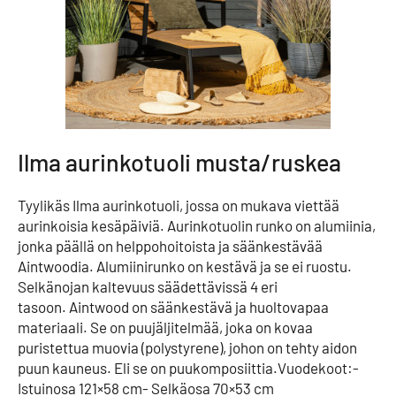
Ilma aurinkotuoli musta/ruskea
Tyylikäs Ilma aurinkotuoli, jossa on mukava viettää
aurinkoisia kesäpäiviä. Aurinkotuolin runko on alumiinia,
jonka päällä on helppohoitoista ja säänkestävää
Aintwoodia. Alumiinirunko on kestävä ja se ei ruostu.
Selkänojan kaltevuus säädettävissä 4 eri
tasoon. Aintwood on säänkestävä ja huoltovapaa
materiaali. Se on puujäljitelmää, joka on kovaa
puristettua muovia (polystyrene), johon on tehty aidon
puun kauneus. Eli se on puukomposiittia.Vuodekoot:-
Istuinosa 121×58 cm- Selkäosa 70×53 cm