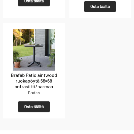
Osta täältä
Osta täältä
Brafab Patio aintwood
ruokapöytä 68×68
antrasiitti/harmaa
Brafab
Osta täältä