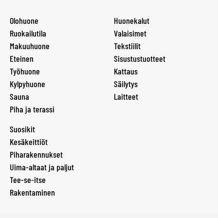
Olohuone
Huonekalut
Ruokailutila
Valaisimet
Makuuhuone
Tekstiilit
Eteinen
Sisustustuotteet
Työhuone
Kattaus
Kylpyhuone
Säilytys
Sauna
Laitteet
Piha ja terassi
Suosikit
Kesäkeittiöt
Piharakennukset
Uima-altaat ja paljut
Tee-se-itse
Rakentaminen