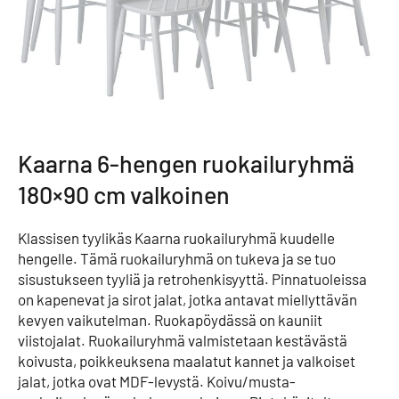
Kaarna 6-hengen ruokailuryhmä
180×90 cm valkoinen
Klassisen tyylikäs Kaarna ruokailuryhmä kuudelle
hengelle. Tämä ruokailuryhmä on tukeva ja se tuo
sisustukseen tyyliä ja retrohenkisyyttä. Pinnatuoleissa
on kapenevat ja sirot jalat, jotka antavat miellyttävän
kevyen vaikutelman. Ruokapöydässä on kauniit
viistojalat. Ruokailuryhmä valmistetaan kestävästä
koivusta, poikkeuksena maalatut kannet ja valkoiset
jalat, jotka ovat MDF-levystä. Koivu/musta-