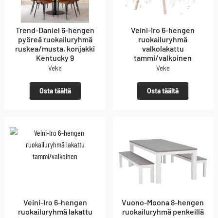
Trend-Daniel 6-hengen
Veini-Iro 6-hengen
pyöreä ruokailuryhmä
ruokailuryhmä
ruskea/musta, konjakki
valkolakattu
Kentucky 9
tammi/valkoinen
Veke
Veke
Osta täältä
Osta täältä
Veini-Iro 6-hengen
Vuono-Moona 8-hengen
ruokailuryhmä lakattu
ruokailuryhmä penkeillä