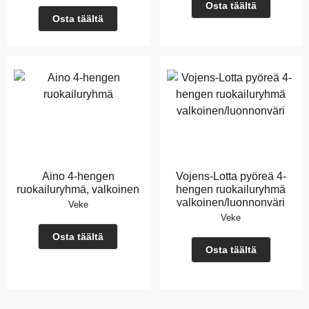
Osta täältä
Osta täältä
Aino 4-hengen
Vojens-Lotta pyöreä 4-
ruokailuryhmä, valkoinen
hengen ruokailuryhmä
valkoinen/luonnonväri
Veke
Veke
Osta täältä
Osta täältä