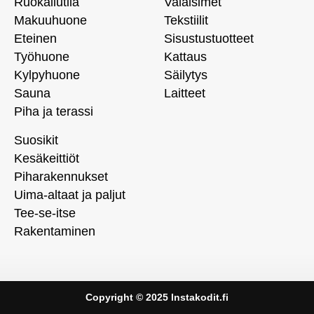
Ruokailutila
Valaisimet
Makuuhuone
Tekstiilit
Eteinen
Sisustustuotteet
Työhuone
Kattaus
Kylpyhuone
Säilytys
Sauna
Laitteet
Piha ja terassi
Suosikit
Kesäkeittiöt
Piharakennukset
Uima-altaat ja paljut
Tee-se-itse
Rakentaminen
Copyright © 2025 Instakodit.fi