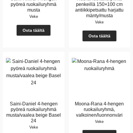
pyöreä ruokailuryhmä
penkeillä 150×100 cm
musta
antiikkipetsattu harjattu
mänty/musta
Veke
Veke
Osta täältä
Osta täältä
Saini-Daniel 4-hengen
Moona-Rana 4-hengen
pyöreä ruokailuryhmä
ruokailuryhmä,
musta/vaalea beige Basel
valkoinen/luonnonväri
24
Veke
Veke