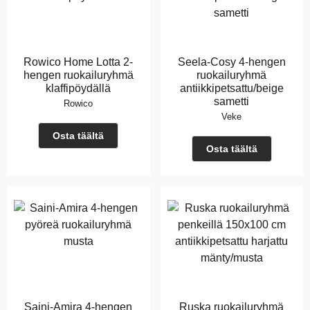
Rowico Home Lotta 2-
Seela-Cosy 4-hengen
hengen ruokailuryhmä
ruokailuryhmä
klaffipöydällä
antiikkipetsattu/beige
sametti
Rowico
Veke
Osta täältä
Osta täältä
Saini-Amira 4-hengen
Ruska ruokailuryhmä