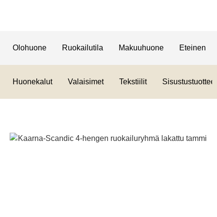
Olohuone
Ruokailutila
Makuuhuone
Eteinen
Huonekalut
Valaisimet
Tekstiilit
Sisustustuotteet