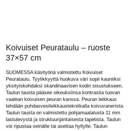
Koivuiset Peurataulu – ruoste
37×57 cm
SUOMESSA käsityönä valmistettu Koivuiset
Peurataulu. Tyylikkyyttä huokuva väri sopii kauniiksi
yksityiskohdaksi skandinaavisen kodin sisustukseen.
Taulun tausta pääsee oikeuksiinsa kontrastia tuovan
vaalean koivuisen peuran kanssa. Peuran leikkaus
tehdään puhdasvesileikkaustekniikalla koivuvanerista.
Taulun tausta on valmistettu pohjamaalatusta 11 mm
lastulevystä ja struktuuripintaisesta tapetista. Taulun
voi ripustaa seinälle tai asettaa hyllylle. Taulun