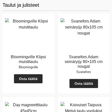
Taulut ja julisteet
Bloomingville Klipsi
Svanefors Adam
muistitaulu
seinäryijy 80×105 cm
nougat
Bloomingville
Svanefors
Osta täältä
Osta täältä