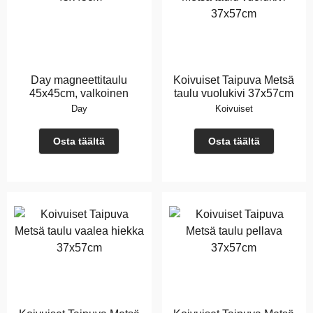
Day magneettitaulu
Koivuiset Taipuva Metsä
45x45cm, valkoinen
taulu vuolukivi 37x57cm
Day
Koivuiset
Osta täältä
Osta täältä