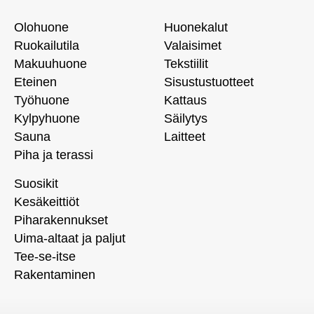
Olohuone
Huonekalut
Ruokailutila
Valaisimet
Makuuhuone
Tekstiilit
Eteinen
Sisustustuotteet
Työhuone
Kattaus
Kylpyhuone
Säilytys
Sauna
Laitteet
Piha ja terassi
Suosikit
Kesäkeittiöt
Piharakennukset
Uima-altaat ja paljut
Tee-se-itse
Rakentaminen