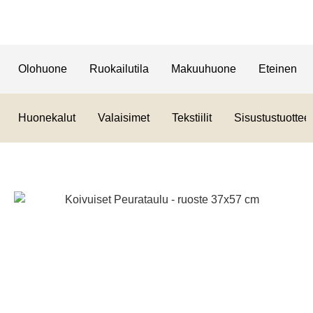
Olohuone
Ruokailutila
Makuuhuone
Eteinen
Huonekalut
Valaisimet
Tekstiilit
Sisustustuotteet