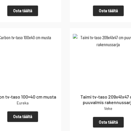
Osta täältä
Osta täältä
on tv-taso 100×40 cm musta
Taimi tv-taso 209x41x47
puuvalmis rakennussar
Eureka
Veke
Osta täältä
Osta täältä