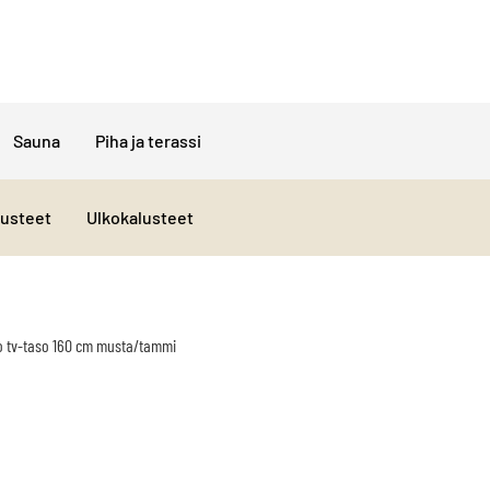
Sauna
Piha ja terassi
lusteet
Ulkokalusteet