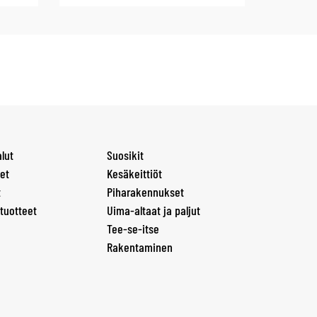
lut
Suosikit
et
Kesäkeittiöt
t
Piharakennukset
tuotteet
Uima-altaat ja paljut
Tee-se-itse
Rakentaminen