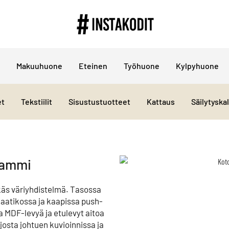
Makuuhuone
Eteinen
Työhuone
Kylpyhuone
et
Tekstiilit
Sisustustuotteet
Kattaus
Säilytyska
tammi
ikäs väriyhdistelmä. Tasossa
 Laatikossa ja kaapissa push-
MDF-levyä ja etulevyt aitoa
josta johtuen kuvioinnissa ja