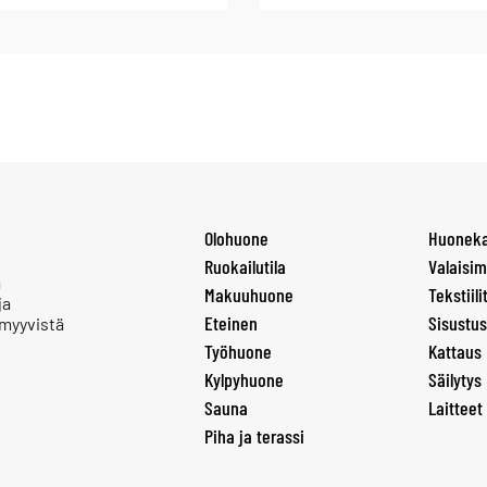
Olohuone
Huoneka
Ruokailutila
Valaisim
a
Makuuhuone
Tekstiili
ja
Eteinen
Sisustus
 myyvistä
Työhuone
Kattaus
Kylpyhuone
Säilytys
Sauna
Laitteet
Piha ja terassi