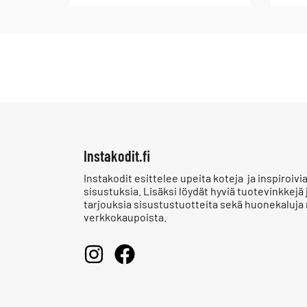
Instakodit.fi
Instakodit esittelee upeita koteja ja inspiroivi
sisustuksia. Lisäksi löydät hyviä tuotevinkkejä 
tarjouksia sisustustuotteita sekä huonekaluja
verkkokaupoista.