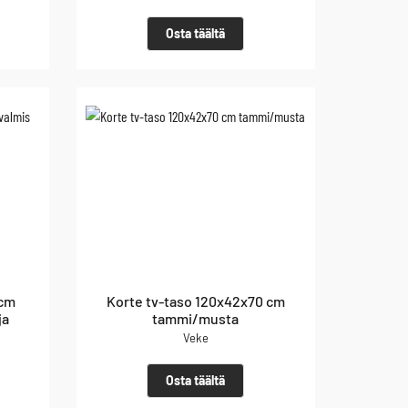
Osta täältä
 cm
Korte tv-taso 120x42x70 cm
ja
tammi/musta
Veke
Osta täältä