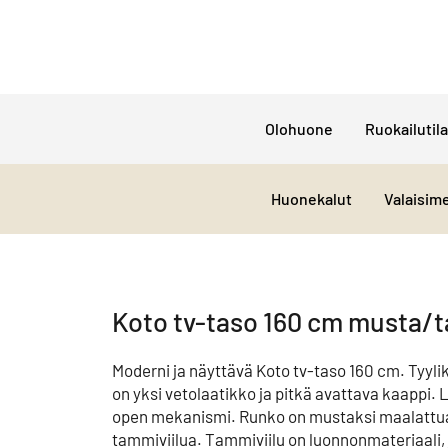
Olohuone
Ruokailutila
Huonekalut
Valaisim
Koto tv-taso 160 cm musta/
Moderni ja näyttävä Koto tv-taso 160 cm. Tyyl
on yksi vetolaatikko ja pitkä avattava kaappi.
open mekanismi. Runko on mustaksi maalattua 
tammiviilua. Tammiviilu on luonnonmateriaali, 