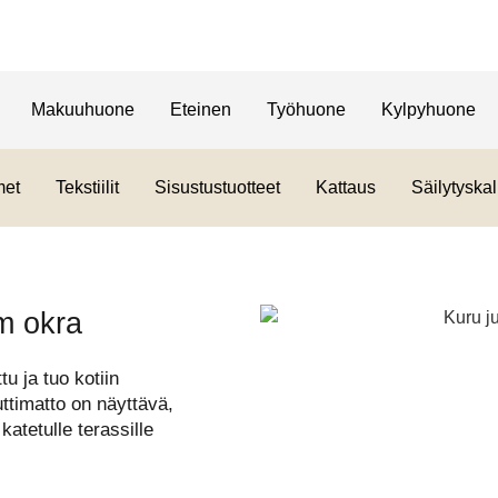
Makuuhuone
Eteinen
Työhuone
Kylpyhuone
met
Tekstiilit
Sisustustuotteet
Kattaus
Säilytyskal
m okra
u ja tuo kotiin
ttimatto on näyttävä,
atetulle terassille