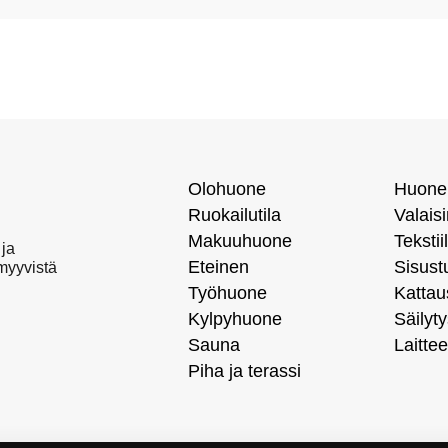
Olohuone
Huone
Ruokailutila
Valais
Makuuhuone
Tekstiil
 ja
Eteinen
Sisust
 myyvistä
Työhuone
Kattau
Kylpyhuone
Säilyty
Sauna
Laittee
Piha ja terassi