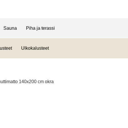
Sauna
Piha ja terassi
usteet
Ulkokalusteet