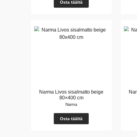
Osta täältä
Narma Livos sisalmatto beige
Nar
80×400 cm
Narma
Osta täältä