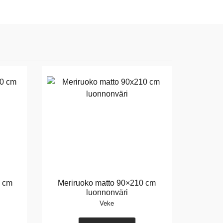
0 cm
Meriruoko matto 90×210 cm
luonnonväri
Veke