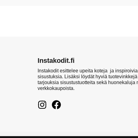
Instakodit.fi
Instakodit esittelee upeita koteja ja inspiroivia
sisustuksia. Lisäksi löydät hyviä tuotevinkkejä
tarjouksia sisustustuotteita sekä huonekaluja
verkkokaupoista.