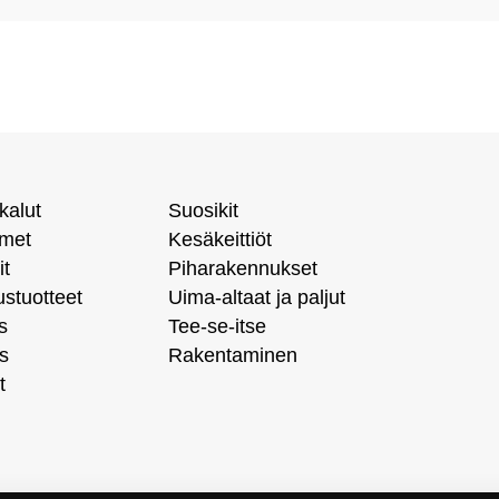
kalut
Suosikit
imet
Kesäkeittiöt
it
Piharakennukset
ustuotteet
Uima-altaat ja paljut
s
Tee-se-itse
s
Rakentaminen
t