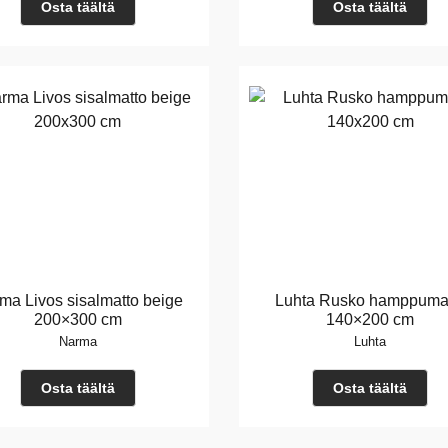
Osta täältä
Osta täältä
ma Livos sisalmatto beige
Luhta Rusko hamppuma
200×300 cm
140×200 cm
Narma
Luhta
Osta täältä
Osta täältä