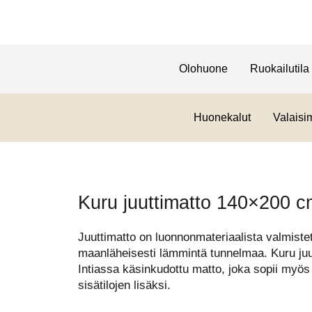
Olohuone
Ruokailutila
Huonekalut
Valaisi
Kuru juuttimatto 140×200 c
Juuttimatto on luonnonmateriaalista valmistett
maanläheisesti lämmintä tunnelmaa. Kuru juu
Intiassa käsinkudottu matto, joka sopii myös k
sisätilojen lisäksi.