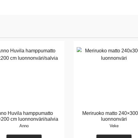
no Huvila hamppumatto
Meriruoko matto 240×30
200 cm luonnonväri/salvia
luonnonväri
Anno
Veke