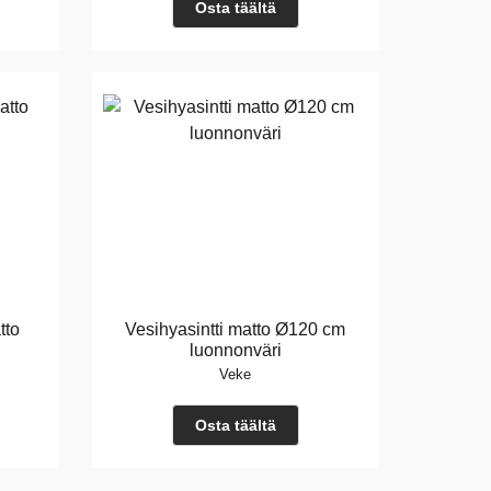
Osta täältä
tto
Vesihyasintti matto Ø120 cm
luonnonväri
Veke
Osta täältä