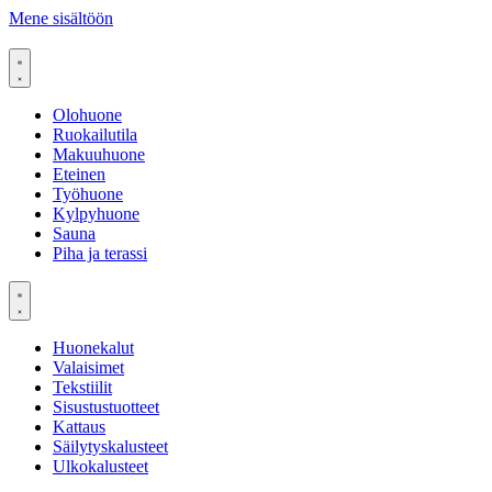
Mene sisältöön
Olohuone
Ruokailutila
Makuuhuone
Eteinen
Työhuone
Kylpyhuone
Sauna
Piha ja terassi
Huonekalut
Valaisimet
Tekstiilit
Sisustustuotteet
Kattaus
Säilytyskalusteet
Ulkokalusteet