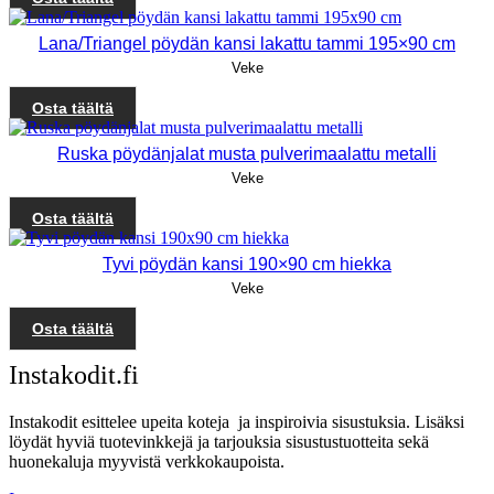
Lana/Triangel pöydän kansi lakattu tammi 195×90 cm
Veke
Osta täältä
Ruska pöydänjalat musta pulverimaalattu metalli
Veke
Osta täältä
Tyvi pöydän kansi 190×90 cm hiekka
Veke
Osta täältä
Instakodit.fi
Instakodit esittelee upeita koteja ja inspiroivia sisustuksia. Lisäksi
löydät hyviä tuotevinkkejä ja tarjouksia sisustustuotteita sekä
huonekaluja myyvistä verkkokaupoista.