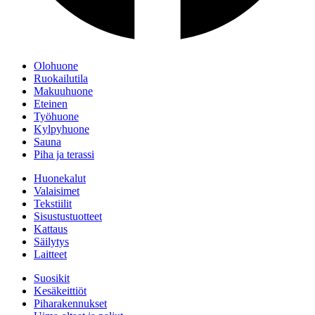
Olohuone
Ruokailutila
Makuuhuone
Eteinen
Työhuone
Kylpyhuone
Sauna
Piha ja terassi
Huonekalut
Valaisimet
Tekstiilit
Sisustustuotteet
Kattaus
Säilytys
Laitteet
Suosikit
Kesäkeittiöt
Piharakennukset