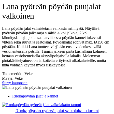
Lana pyöreän pöydän puujalat
valkoinen
Lana pöydän jalat valmistetaan vankasta männystä. Näyttävä
pyöreän pöydän jalkasarja sisältää 4 kpl jalkoja, 2 kpl
kiinnityslautoja, joilla saa tarvittaessa pöydän kannet tukevasti
yhteen sekä ruuvit ja säätöjalat. Pöydänjalat sopivat max. Ø150 cm
pöytään. Kaikki Lana tuotteet värjätään ensin vedenkestävällä
vesiohenteisella petsillä. Tämän jälkeen pinta käsitellään kolmeen
kertaan vesiohenteisella akryylipohjaisella lakalla. Molemmat
pintakäsittelyaineet on tarkoitettu erityisesti ulkokalusteille, mutta
niitä voidaan käyttää myös sisäkäytössä.
Tuotemerkki: Veke
Myyjä: Veke
Siirry kauppaan
Ruokapöydän jalat ja kannet
Ruokapöydän pyöreät jalat valkolakattu tammi