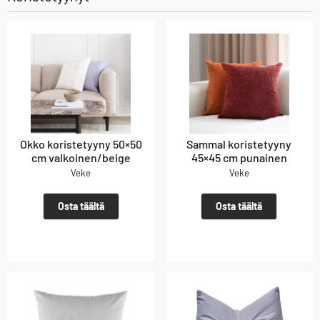
Okko koristetyyny 50×50
Sammal koristetyyny
cm valkoinen/beige
45×45 cm punainen
Veke
Veke
Osta täältä
Osta täältä