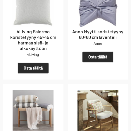
4Living Palermo
Anno Nyytti koristetyyny
koristetyyny 45×45 cm
60×60 cm laventeli
harmaa sisä- ja
Anno
ulkokäyttöön
4Living
Osta täältä
Osta täältä