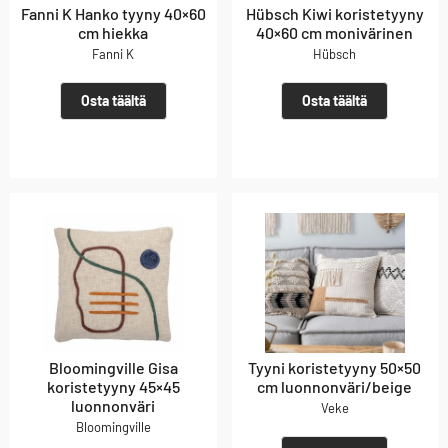
Fanni K Hanko tyyny 40×60
Hübsch Kiwi koristetyyny
cm hiekka
40×60 cm monivärinen
Fanni K
Hübsch
Osta täältä
Osta täältä
Bloomingville Gisa
Tyyni koristetyyny 50×50
koristetyyny 45×45
cm luonnonväri/beige
luonnonväri
Veke
Bloomingville