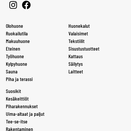
Olohuone
Huonekalut
Ruokailutila
Valaisimet
Makuuhuone
Tekstiilit
Eteinen
Sisustustuotteet
Työhuone
Kattaus
Kylpyhuone
Säilytys
Sauna
Laitteet
Piha ja terassi
Suosikit
Kesäkeittiöt
Piharakennukset
Uima-altaat ja paljut
Tee-se-itse
Rakentaminen