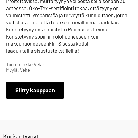
irroitettavissa, mutta tyynyn voi pestä sellaisenaan 30
asteessa. Ökö-Tex -sertifiointi takaa, että tyyny on
valmistettu ympäristöä ja terveyttä kunnioittaen, joten
voit olla varma, että tuote on turvallinen. Laadukas
koristetyyny on valmistettu Puolasssa. Leimu
koristetyyny sopii niin olohuoneeseen kuin
makuuhuoneeseenkin. Sisusta kotisi
laadukkailla sisustustekstiileillä!
Tuotemerkki: Veke
Myyjä: Veke
Siirry kauppaan
Koristetyynyt