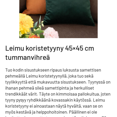
Leimu koristetyyny 45×45 cm
tummanvihreä
Tuo kodin sisustukseen ripaus luksusta samettisen
pehmeällä Leimu koristetyynyllä, joka tuo sekä
tyylikkyyttä että mukavuutta sisustukseen. Tyynyssä on
ihanan pehmeä sileä samettipinta ja herkulliset
trendikkäät värit. Täyte on kimmoisaa pallokuitua, joten
tyyny pysyy ryhdikkäänä kovassakin käytössä. Leimu
koristetyyny ei ainoastaan näytä hyvältä, vaan se on
myös kestävä ja helppohoitoinen. Päällinen ei ole