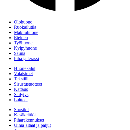
Olohuone
Ruokailutila
Makuuhuone
Eteinen
Työhuone
Kylpyhuone
Sauna
Piha ja terassi
Huonekalut
Valaisimet
Tekstiilit
Sisustustuotteet
Kattaus
Säilytys
Laitteet
Suosikit
Kesäkeittiöt
Piharakennukset
Uima-altaat ja paljut