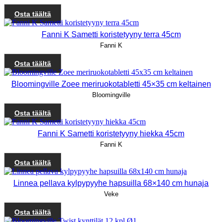
Osta täältä
Fanni K Sametti koristetyyny terra 45cm
Fanni K
Osta täältä
Bloomingville Zoee meriruokotabletti 45×35 cm keltainen
Bloomingville
Osta täältä
Fanni K Sametti koristetyyny hiekka 45cm
Fanni K
Osta täältä
Linnea pellava kylpypyyhe hapsuilla 68×140 cm hunaja
Veke
Osta täältä