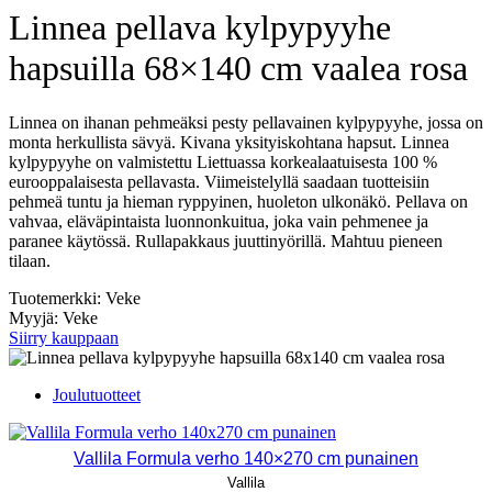
Linnea pellava kylpypyyhe
hapsuilla 68×140 cm vaalea rosa
Linnea on ihanan pehmeäksi pesty pellavainen kylpypyyhe, jossa on
monta herkullista sävyä. Kivana yksityiskohtana hapsut. Linnea
kylpypyyhe on valmistettu Liettuassa korkealaatuisesta 100 %
eurooppalaisesta pellavasta. Viimeistelyllä saadaan tuotteisiin
pehmeä tuntu ja hieman ryppyinen, huoleton ulkonäkö. Pellava on
vahvaa, eläväpintaista luonnonkuitua, joka vain pehmenee ja
paranee käytössä. Rullapakkaus juuttinyörillä. Mahtuu pieneen
tilaan.
Tuotemerkki: Veke
Myyjä: Veke
Siirry kauppaan
Joulutuotteet
Vallila Formula verho 140×270 cm punainen
Vallila