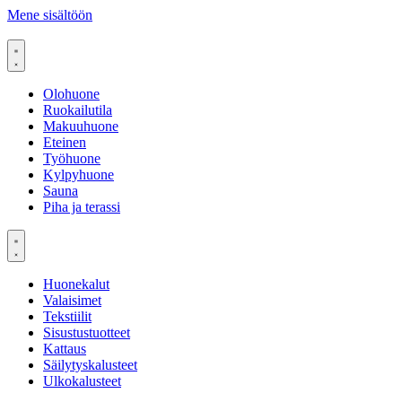
Mene sisältöön
Olohuone
Ruokailutila
Makuuhuone
Eteinen
Työhuone
Kylpyhuone
Sauna
Piha ja terassi
Huonekalut
Valaisimet
Tekstiilit
Sisustustuotteet
Kattaus
Säilytyskalusteet
Ulkokalusteet