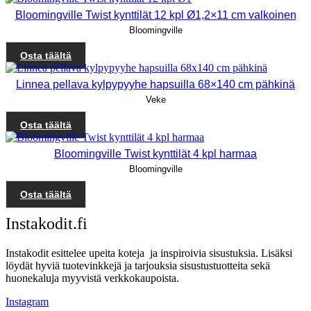
Bloomingville Twist kynttilät 12 kpl Ø1,2×11 cm valkoinen
Bloomingville
Osta täältä
Linnea pellava kylpypyyhe hapsuilla 68×140 cm pähkinä
Veke
Osta täältä
Bloomingville Twist kynttilät 4 kpl harmaa
Bloomingville
Osta täältä
Instakodit.fi
Instakodit esittelee upeita koteja ja inspiroivia sisustuksia. Lisäksi
löydät hyviä tuotevinkkejä ja tarjouksia sisustustuotteita sekä
huonekaluja myyvistä verkkokaupoista.
Instagram