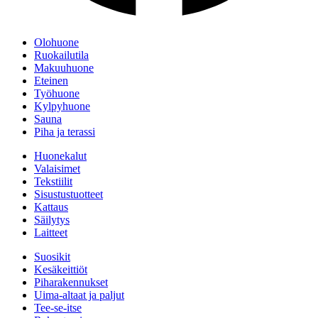
Olohuone
Ruokailutila
Makuuhuone
Eteinen
Työhuone
Kylpyhuone
Sauna
Piha ja terassi
Huonekalut
Valaisimet
Tekstiilit
Sisustustuotteet
Kattaus
Säilytys
Laitteet
Suosikit
Kesäkeittiöt
Piharakennukset
Uima-altaat ja paljut
Tee-se-itse