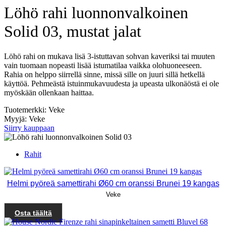
Löhö rahi luonnonvalkoinen
Solid 03, mustat jalat
Löhö rahi on mukava lisä 3-istuttavan sohvan kaveriksi tai muuten
vain tuomaan nopeasti lisää istumatilaa vaikka olohuoneeseen.
Rahia on helppo siirrellä sinne, missä sille on juuri sillä hetkellä
käyttöä. Pehmeästä istuinmukavuudesta ja upeasta ulkonäöstä ei ole
myöskään ollenkaan haittaa.
Tuotemerkki: Veke
Myyjä: Veke
Siirry kauppaan
Rahit
Helmi pyöreä samettirahi Ø60 cm oranssi Brunei 19 kangas
Veke
Osta täältä