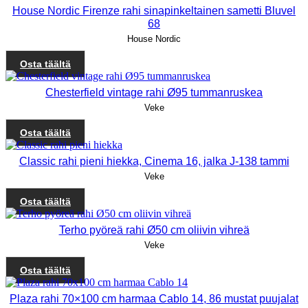
House Nordic Firenze rahi sinapinkeltainen sametti Bluvel
68
House Nordic
Osta täältä
Chesterfield vintage rahi Ø95 tummanruskea
Veke
Osta täältä
Classic rahi pieni hiekka, Cinema 16, jalka J-138 tammi
Veke
Osta täältä
Terho pyöreä rahi Ø50 cm oliivin vihreä
Veke
Osta täältä
Plaza rahi 70×100 cm harmaa Cablo 14, 86 mustat puujalat