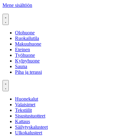
Mene sisältöön
Olohuone
Ruokailutila
Makuuhuone
Eteinen
Työhuone
Kylpyhuone
Sauna
Piha ja terassi
Huonekalut
Valaisimet
Tekstiilit
Sisustustuotteet
Kattaus
Säilytyskalusteet
Ulkokalusteet