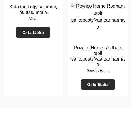
Koto tuoli öljytty tammi,
puuistuimella
Veke
Osta täältä
Rowico Home Rodham
tuoli
valkopesty/vaaleanharma
a
Rowico Home
Osta täältä