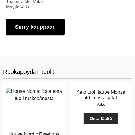
Tuotemerkki: Veke
Myyjä: Veke
Siirry kauppaan
Ruokapöydän tuolit
Keto tuoli taupe Monza
40, mustat jalat
Veke
Osta täältä
House Nordic Estebona