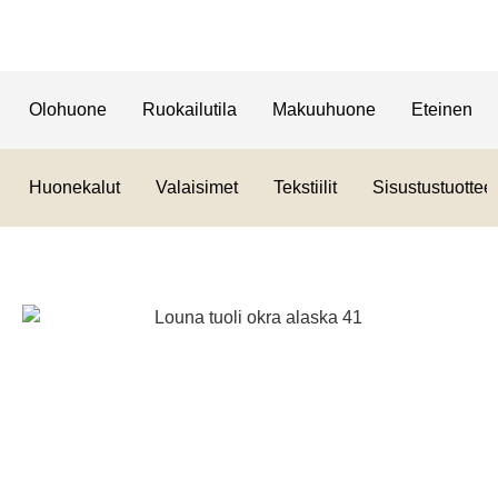
Olohuone
Ruokailutila
Makuuhuone
Eteinen
Huonekalut
Valaisimet
Tekstiilit
Sisustustuotteet