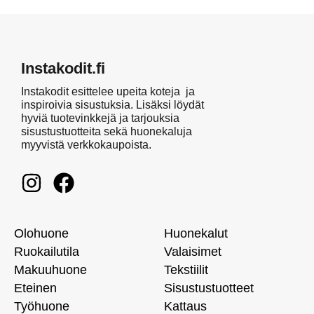
Instakodit.fi
Instakodit esittelee upeita koteja ja
inspiroivia sisustuksia. Lisäksi löydät
hyviä tuotevinkkejä ja tarjouksia
sisustustuotteita sekä huonekaluja
myyvistä verkkokaupoista.
Olohuone
Huonekalut
Ruokailutila
Valaisimet
Makuuhuone
Tekstiilit
Eteinen
Sisustustuotteet
Työhuone
Kattaus