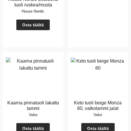
tuoli ruskea/musta
House Nordic
Osta täältä
Kaarna pinnatuoli lakattu
Keto tuoli beige Monza
tammi
60, valkotammi jalat
Veke
Veke
Osta täältä
Osta täältä