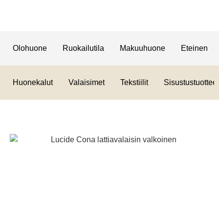
Olohuone
Ruokailutila
Makuuhuone
Eteinen
Huonekalut
Valaisimet
Tekstiilit
Sisustustuotteet