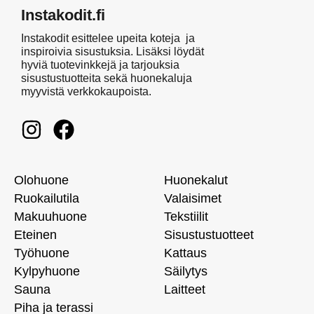
Instakodit.fi
Instakodit esittelee upeita koteja ja
inspiroivia sisustuksia. Lisäksi löydät
hyviä tuotevinkkejä ja tarjouksia
sisustustuotteita sekä huonekaluja
myyvistä verkkokaupoista.
Olohuone
Huonekalut
Ruokailutila
Valaisimet
Makuuhuone
Tekstiilit
Eteinen
Sisustustuotteet
Työhuone
Kattaus
Kylpyhuone
Säilytys
Sauna
Laitteet
Piha ja terassi