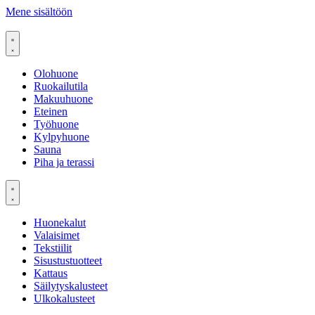
Mene sisältöön
Olohuone
Ruokailutila
Makuuhuone
Eteinen
Työhuone
Kylpyhuone
Sauna
Piha ja terassi
Huonekalut
Valaisimet
Tekstiilit
Sisustustuotteet
Kattaus
Säilytyskalusteet
Ulkokalusteet