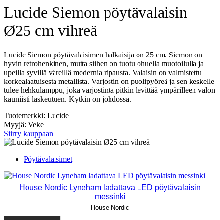
Lucide Siemon pöytävalaisin
Ø25 cm vihreä
Lucide Siemon pöytävalaisimen halkaisija on 25 cm. Siemon on
hyvin retrohenkinen, mutta siihen on tuotu ohuella muotoilulla ja
upeilla syvillä väreillä modernia ripausta. Valaisin on valmistettu
korkealaatuisesta metallista. Varjostin on puolipyöreä ja sen keskelle
tulee hehkulamppu, joka varjostinta pitkin levittää ympärilleen valon
kauniisti laskeutuen. Kytkin on johdossa.
Tuotemerkki: Lucide
Myyjä: Veke
Siirry kauppaan
Pöytävalaisimet
House Nordic Lyneham ladattava LED pöytävalaisin
messinki
House Nordic