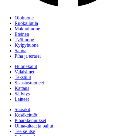
Olohuone
Ruokailutila
Makuuhuone
Eteinen
Työhuone
Kylpyhuone
Sauna
Piha ja terassi
Huonekalut
Valaisimet
Tekstiilit
Sisustustuotteet
Kattaus
Säilytys
Laitteet
Suosikit
Kesäkeittiöt
Piharakennukset
Uima-altaat ja paljut
Tee-se-itse