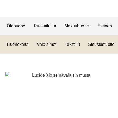
Olohuone
Ruokailutila
Makuuhuone
Eteinen
Huonekalut
Valaisimet
Tekstiilit
Sisustustuotteet