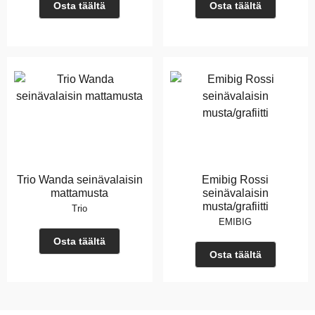
Osta täältä
Osta täältä
Trio Wanda seinävalaisin
Emibig Rossi
mattamusta
seinävalaisin
musta/grafiitti
Trio
EMIBIG
Osta täältä
Osta täältä