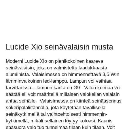
Lucide Xio seinävalaisin musta
Moderni Lucide Xio on pienikokoinen kaareva
seinävalaisin, joka on valmistettu laadukkaasta
alumiinista. Valaisimessa on himmennettävä 3,5 W:n
lämminvalkoinen led-lamppu. Lampun voi vaihtaa
tarvittaessa – lampun kanta on G9. Valon kulmaa voi
säätää eli voit määritellä millaisen valokeilan valaisin
antaa seinälle. Valaisimessa on kiinteä seinäasennus
sokeripalaliitännällä, jota käytetään tavallisella
seinäkytkimellä tai vaihtoehtoisesti himmennin-
kytkimellä, mikäli sellainen löytyy kotoasi. Kaunis
epäsuora valo tuo tunnelmaa tilaan kuin tilaan. Voit