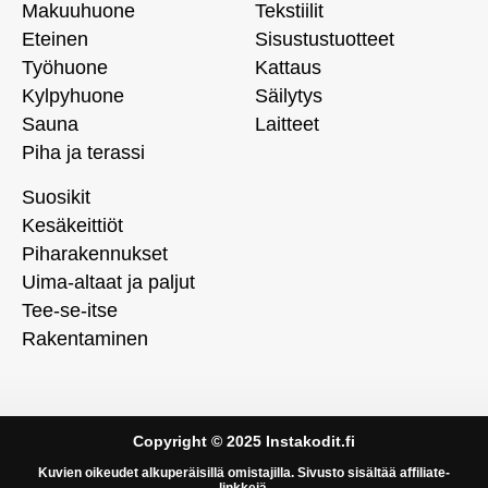
Makuuhuone
Tekstiilit
Eteinen
Sisustustuotteet
Työhuone
Kattaus
Kylpyhuone
Säilytys
Sauna
Laitteet
Piha ja terassi
Suosikit
Kesäkeittiöt
Piharakennukset
Uima-altaat ja paljut
Tee-se-itse
Rakentaminen
Copyright © 2025 Instakodit.fi
Kuvien oikeudet alkuperäisillä omistajilla. Sivusto sisältää affiliate-