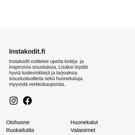
Instakodit.fi
Instakodit esittelee upeita koteja ja
inspiroivia sisustuksia. Lisäksi löydät
hyviä tuotevinkkejä ja tarjouksia
sisustustuotteita sekä huonekaluja
myyvistä verkkokaupoista.
Olohuone
Huonekalut
Ruokailutila
Valaisimet