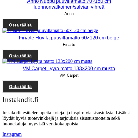
Anno Nuppu puuvillamatto 70×150 cm
luonnonvalkoinen/salvian vihreä
Anno
Osta täältä
Finarte Huvila puuvillamatto 60×120 cm beige
Finarte
Osta täältä
VM Carpet Lyyra matto 133×200 cm musta
VM Carpet
Osta täältä
Instakodit.fi
Instakodit esittelee upeita koteja ja inspiroivia sisustuksia. Lisäksi
löydät hyviä tuotevinkkejä ja tarjouksia sisustustuotteita sekä
huonekaluja myyvistä verkkokaupoista.
Instagram