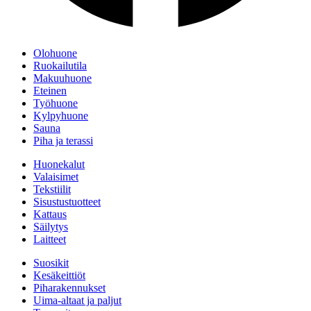
Olohuone
Ruokailutila
Makuuhuone
Eteinen
Työhuone
Kylpyhuone
Sauna
Piha ja terassi
Huonekalut
Valaisimet
Tekstiilit
Sisustustuotteet
Kattaus
Säilytys
Laitteet
Suosikit
Kesäkeittiöt
Piharakennukset
Uima-altaat ja paljut