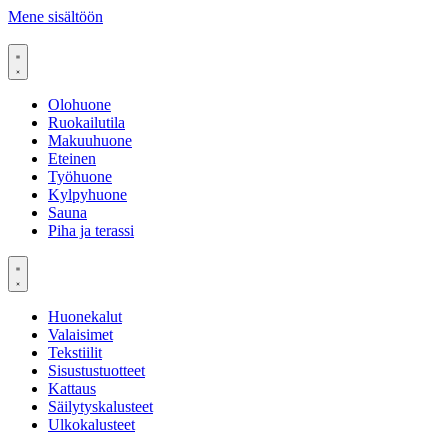
Mene sisältöön
Olohuone
Ruokailutila
Makuuhuone
Eteinen
Työhuone
Kylpyhuone
Sauna
Piha ja terassi
Huonekalut
Valaisimet
Tekstiilit
Sisustustuotteet
Kattaus
Säilytyskalusteet
Ulkokalusteet