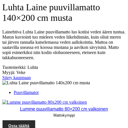
Luhta Laine puuvillamatto
140×200 cm musta
Lainehtiva Luhta Laine puuvillamatto luo kotiisi veden äären tuntua.
Maton kuviointi tuo mieleen veden liikehdinnän, kuin olisit meren
tai järven rannalla katselemassa veden aallokointia. Mattoa on
saatavilla useassa eri koossa mustana ja aavikon sävyisinä. Matto
sopii esimerkiksi niin kodin olohuoneeseen, eteiseen kuin
takkahuoneeseen.
Tuotemerkki: Luhta
Myyjä: Veke
Siirry kauppaan
Puuvillamatot
Lumme puuvillamatto 80×200 cm valkoinen
Mattokymppi
Osta täältä