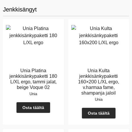
Jenkkisängyt
Unia Platina
Unia Kulta
jenkkisänkypaketti 180
jenkkisänkypaketti
L/XL ergo, tammi jalat,
160×200 L/XL ergo,
beige Voque 02
v.harmaa fame,
shampanja jaloil
Unia
Unia
Osta täältä
Osta täältä