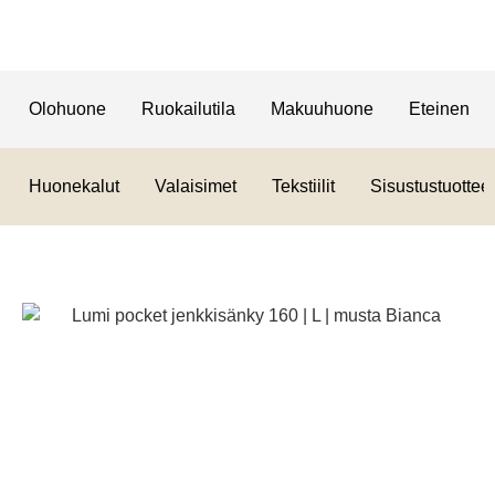
Olohuone
Ruokailutila
Makuuhuone
Eteinen
Huonekalut
Valaisimet
Tekstiilit
Sisustustuotteet