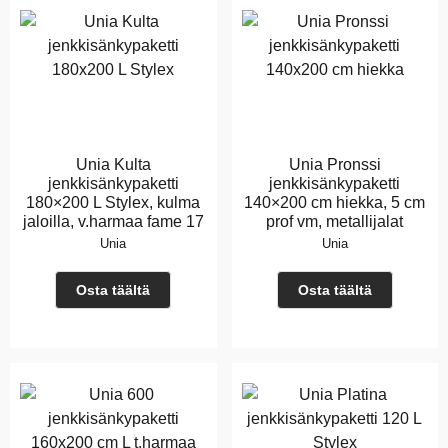
Unia Kulta
Unia Pronssi
jenkkisänkypaketti
jenkkisänkypaketti
180×200 L Stylex, kulma
140×200 cm hiekka, 5 cm
jaloilla, v.harmaa fame 17
prof vm, metallijalat
Unia
Unia
Osta täältä
Osta täältä