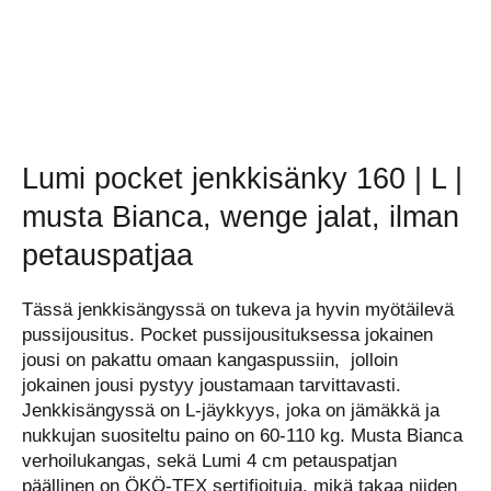
Lumi pocket jenkkisänky 160 | L |
musta Bianca, wenge jalat, ilman
petauspatjaa
Tässä jenkkisängyssä on tukeva ja hyvin myötäilevä
pussijousitus. Pocket pussijousituksessa jokainen
jousi on pakattu omaan kangaspussiin, jolloin
jokainen jousi pystyy joustamaan tarvittavasti.
Jenkkisängyssä on L-jäykkyys, joka on jämäkkä ja
nukkujan suositeltu paino on 60-110 kg. Musta Bianca
verhoilukangas, sekä Lumi 4 cm petauspatjan
päällinen on ÖKÖ-TEX sertifioituja, mikä takaa niiden