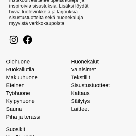
Instakodit esittelee upeita koteja ja
inspiroivia sisustuksia. Lisäksi löydät
hyviä tuotevinkkejä ja tarjouksia
sisustustuotteita sekä huonekaluja
myyvistä verkkokaupoista.
Olohuone
Huonekalut
Ruokailutila
Valaisimet
Makuuhuone
Tekstiilit
Eteinen
Sisustustuotteet
Työhuone
Kattaus
Kylpyhuone
Säilytys
Sauna
Laitteet
Piha ja terassi
Suosikit