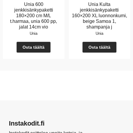
Unia 600
Unia Kulta
jenkkisänkypaketti
jenkkisänkypaketti
180×200 cm M/L
160×200 XL luonnonkumi,
t.harmaa, unia 600 pp,
beige Samoa 1,
jalat 14cm vio
shampanja j
Unia
Unia
Osta täältä
Osta täältä
Instakodit.fi