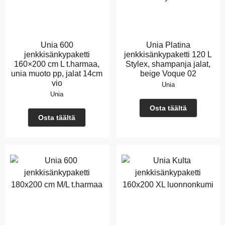
Unia 600
Unia Platina
jenkkisänkypaketti
jenkkisänkypaketti 120 L
160×200 cm L t.harmaa,
Stylex, shampanja jalat,
unia muoto pp, jalat 14cm
beige Voque 02
vio
Unia
Unia
Osta täältä
Osta täältä