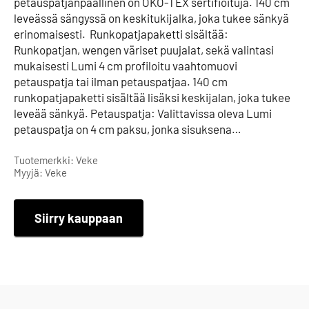
petauspatjanpäällinen on ÖKÖ-TEX sertifioituja. 140 cm
leveässä sängyssä on keskitukijalka, joka tukee sänkyä
erinomaisesti. Runkopatjapaketti sisältää:
Runkopatjan, wengen väriset puujalat, sekä valintasi
mukaisesti Lumi 4 cm profiloitu vaahtomuovi
petauspatja tai ilman petauspatjaa. 140 cm
runkopatjapaketti sisältää lisäksi keskijalan, joka tukee
leveää sänkyä. Petauspatja: Valittavissa oleva Lumi
petauspatja on 4 cm paksu, jonka sisuksena…
Tuotemerkki: Veke
Myyjä: Veke
Siirry kauppaan