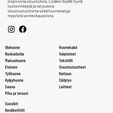
inspiroivia sisustuksia. Lisäksi löydät hyviä
tuotevinkkejä ja tarjouksia
sisustustuotteita sekä huonekaluja
myyvistä verkkokaupoista.
Olohuone
Huonekalut
Ruokailutila
Valaisimet
Makuuhuone
Tekstiilit
Eteinen
Sisustustuotteet
Työhuone
Kattaus
Kylpyhuone
Säilytys
Sauna
Laitteet
Piha ja terassi
Suosikit
Kesäkeittiöt