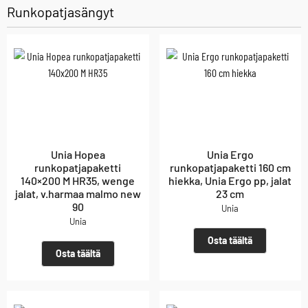
Runkopatjasängyt
Unia Hopea
Unia Ergo
runkopatjapaketti
runkopatjapaketti 160 cm
140×200 M HR35, wenge
hiekka, Unia Ergo pp, jalat
jalat, v.harmaa malmo new
23 cm
90
Unia
Unia
Osta täältä
Osta täältä