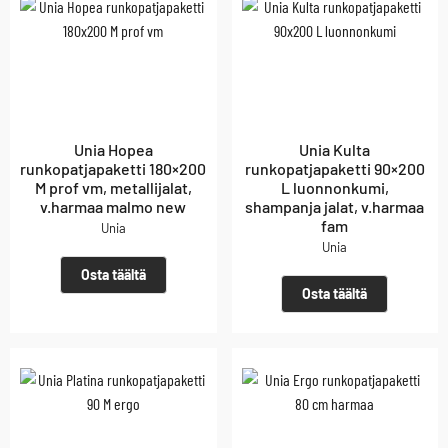
Unia Hopea
Unia Kulta
runkopatjapaketti 180×200
runkopatjapaketti 90×200
M prof vm, metallijalat,
L luonnonkumi,
v.harmaa malmo new
shampanja jalat, v.harmaa
fam
Unia
Unia
Osta täältä
Osta täältä