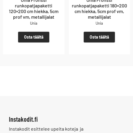
runkopatjapaketti
runkopatjapaketti 180×200
120×200 cm hiekka, 5cm
cm hiekka, 5cm prof vm,
prof vm, metallijalat
metallijalat
Unia
Unia
Osta täältä
Osta täältä
Instakodit.fi
Instakodit esittelee upeita koteja ja