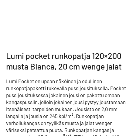
Lumi pocket runkopatja 120×200
musta Bianca, 20 cm wenge jalat
Lumi Pocket on upean näköinen ja edullinen
runkopatjapaketti tukevalla pussijousituksella. Pocket
pussijousituksessa jokainen jousi on pakattu omaan
kangaspussiin, jolloin jokainen jousi pystyy joustamaan
itsenäisesti tarpeiden mukaan. Jousisto on 2,0 mm
langalla ja jousia on 245 kpl/m². Runkopatjan
verhoilukangas on tyylikäs musta ja jalat wengen
väriseksi petsattua puuta. Runkopatjan kangas ja