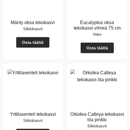
Mänty oksa tekokasvi
Eucalyptus oksa
tekokasvi vihreä 75 cm
Silkkikasvit
Veke
Osta täältä
Osta täältä
Yrttilaventeli tekokasvi
Orkidea Catleya tekokasvi
lila pinkki
Silkkikasvit
Silkkikasvit