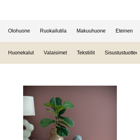
Olohuone
Ruokailutila
Makuuhuone
Eteinen
Huonekalut
Valaisimet
Tekstiilit
Sisustustuotteet