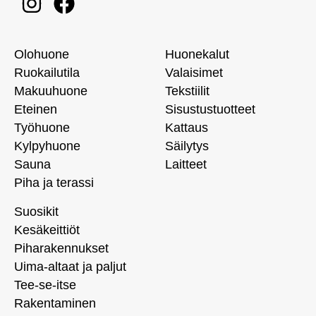
Olohuone
Huonekalut
Ruokailutila
Valaisimet
Makuuhuone
Tekstiilit
Eteinen
Sisustustuotteet
Työhuone
Kattaus
Kylpyhuone
Säilytys
Sauna
Laitteet
Piha ja terassi
Suosikit
Kesäkeittiöt
Piharakennukset
Uima-altaat ja paljut
Tee-se-itse
Rakentaminen