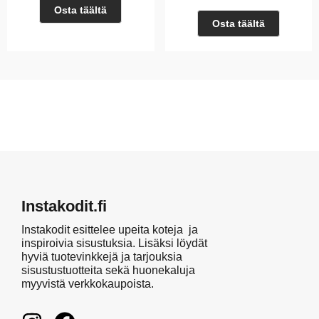
Osta täältä
Osta täältä
Instakodit.fi
Instakodit esittelee upeita koteja ja
inspiroivia sisustuksia. Lisäksi löydät
hyviä tuotevinkkejä ja tarjouksia
sisustustuotteita sekä huonekaluja
myyvistä verkkokaupoista.