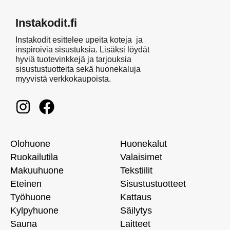
Instakodit.fi
Instakodit esittelee upeita koteja ja
inspiroivia sisustuksia. Lisäksi löydät
hyviä tuotevinkkejä ja tarjouksia
sisustustuotteita sekä huonekaluja
myyvistä verkkokaupoista.
Olohuone
Huonekalut
Ruokailutila
Valaisimet
Makuuhuone
Tekstiilit
Eteinen
Sisustustuotteet
Työhuone
Kattaus
Kylpyhuone
Säilytys
Sauna
Laitteet