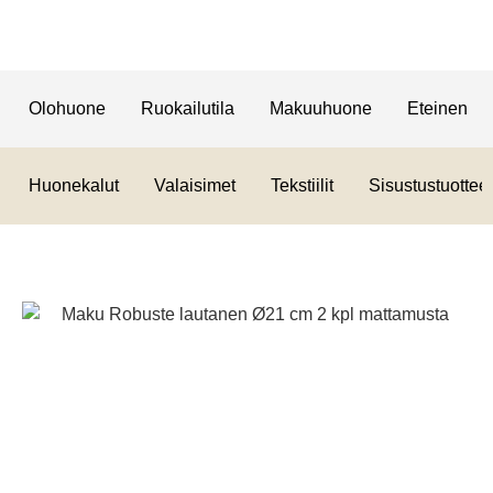
Olohuone
Ruokailutila
Makuuhuone
Eteinen
Huonekalut
Valaisimet
Tekstiilit
Sisustustuotteet