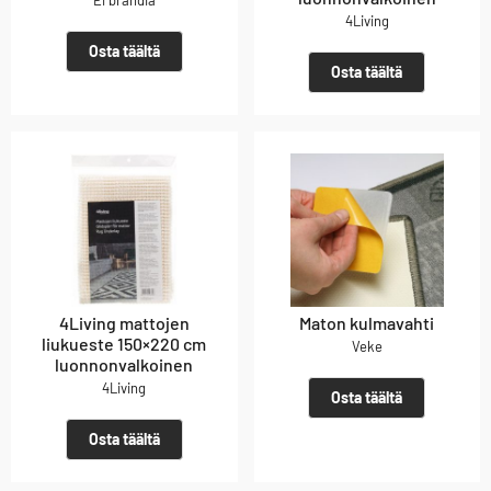
Ei brändiä
4Living
Osta täältä
Osta täältä
4Living mattojen
Maton kulmavahti
liukueste 150×220 cm
Veke
luonnonvalkoinen
4Living
Osta täältä
Osta täältä