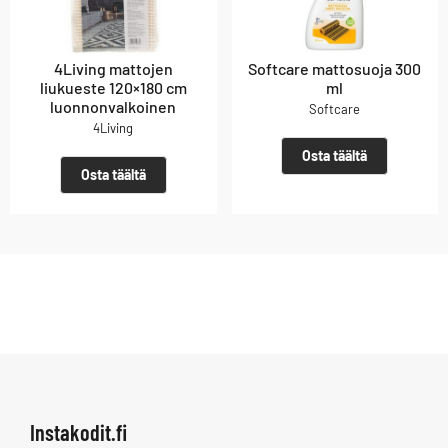
4Living mattojen
Softcare mattosuoja 300
liukueste 120×180 cm
ml
luonnonvalkoinen
Softcare
4Living
Osta täältä
Osta täältä
Instakodit.fi