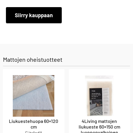
Siirry kauppaan
Mattojen oheistuotteet
Liukuestehuopa 60×120
4Living mattojen
cm
liukueste 60×150 cm
luonnonvalkoinen