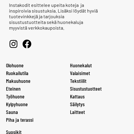
Instakodit esittelee upeita koteja ja
inspiroivia sisustuksia. Lisäksi löydät hyviä
tuotevinkkejä ja tarjouksia
sisustustuotteita sekä huonekaluja
myyvistä verkkokaupoista.
Olohuone
Huonekalut
Ruokailutila
Valaisimet
Makuuhuone
Tekstiilit
Eteinen
Sisustustuotteet
Työhuone
Kattaus
Kylpyhuone
Säilytys
Sauna
Laitteet
Piha ja terassi
Suosikit