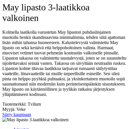
May lipasto 3-laatikkoa
valkoinen
Kolmella laatikolla varustetun May lipaston puhdaslinjainen
muotoilu henkii skandinaavista minimalismia, tehden siitä ajattoman
lisän mihin tahansa huoneeseen. Kalustelevystä valmistettu May
lipasto on sekä kestävä että helppohoitoinen valinta. Harmaat,
muoviset vetimet tuovat pehmeän kontrastin valkoiselle pinnalle.
Lipaston takaosa on valmistettu taustalevystä, joten se on suunniteltu
sijoitettavaksi seinää vasten. Takaosa on sävyltään neutraalin ruskea.
Lipaston kolme tilavaa laatikkoa tarjoavat runsaasti säilytystilaa
vaatteille, liinavaatteille tai muille tarpeellisille esineille. Sen sileä
pinta on helppo pyyhkiä puhtaaksi, ja yksinkertainen muotoilu sopii
saumattomasti niin moderniin kuin perinteisempäänkin sisustukseen.
May lipasto on käytännöllinen ja tyylikäs ratkaisu järjestyksen
ylläpitämiseen kodissasi.
Tuotemerkki: Tvilum
Myyjä: Veke
Siirry kauppaan