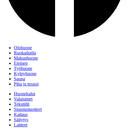
Olohuone
Ruokailutila
Makuuhuone
Eteinen
Työhuone
Kylpyhuone
Sauna
Piha ja terassi
Huonekalut
Valaisimet
Tekstiilit
Sisustustuotteet
Kattaus
Säilytys
Laitteet