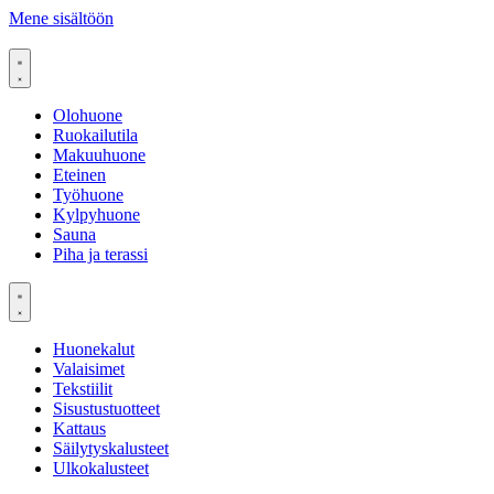
Mene sisältöön
Olohuone
Ruokailutila
Makuuhuone
Eteinen
Työhuone
Kylpyhuone
Sauna
Piha ja terassi
Huonekalut
Valaisimet
Tekstiilit
Sisustustuotteet
Kattaus
Säilytyskalusteet
Ulkokalusteet