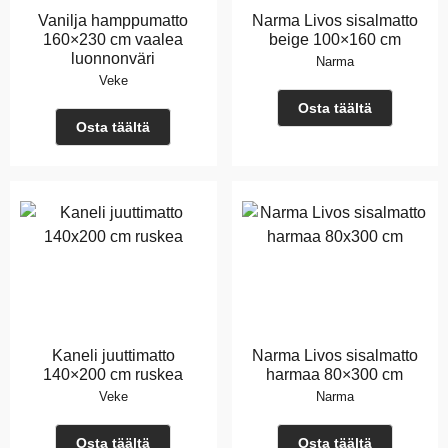
Vanilja hamppumatto
Narma Livos sisalmatto
160×230 cm vaalea
beige 100×160 cm
luonnonväri
Narma
Veke
Osta täältä
Osta täältä
Kaneli juuttimatto
Narma Livos sisalmatto
140×200 cm ruskea
harmaa 80×300 cm
Veke
Narma
Osta täältä
Osta täältä