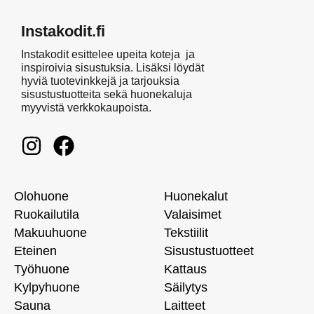
Instakodit.fi
Instakodit esittelee upeita koteja ja
inspiroivia sisustuksia. Lisäksi löydät
hyviä tuotevinkkejä ja tarjouksia
sisustustuotteita sekä huonekaluja
myyvistä verkkokaupoista.
Olohuone
Huonekalut
Ruokailutila
Valaisimet
Makuuhuone
Tekstiilit
Eteinen
Sisustustuotteet
Työhuone
Kattaus
Kylpyhuone
Säilytys
Sauna
Laitteet