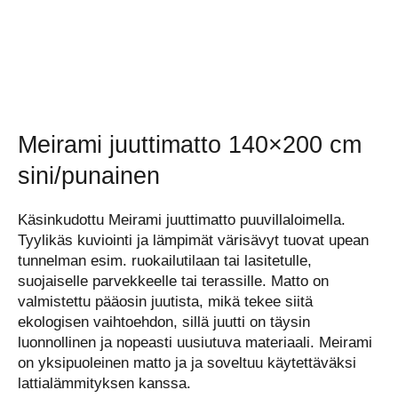
Meirami juuttimatto 140×200 cm
sini/punainen
Käsinkudottu Meirami juuttimatto puuvillaloimella.
Tyylikäs kuviointi ja lämpimät värisävyt tuovat upean
tunnelman esim. ruokailutilaan tai lasitetulle,
suojaiselle parvekkeelle tai terassille. Matto on
valmistettu pääosin juutista, mikä tekee siitä
ekologisen vaihtoehdon, sillä juutti on täysin
luonnollinen ja nopeasti uusiutuva materiaali. Meirami
on yksipuoleinen matto ja ja soveltuu käytettäväksi
lattialämmityksen kanssa.