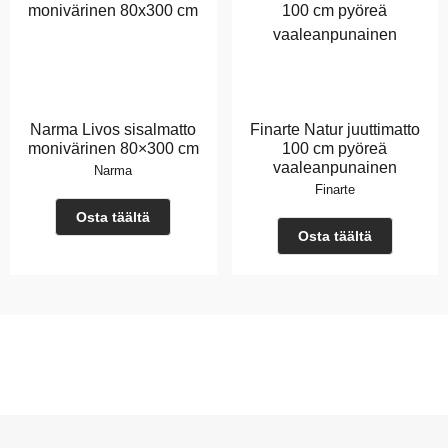
Narma Livos sisalmatto
Finarte Natur juuttimatto
monivärinen 80×300 cm
100 cm pyöreä
vaaleanpunainen
Narma
Finarte
Osta täältä
Osta täältä