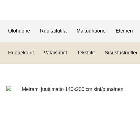
Olohuone
Ruokailutila
Makuuhuone
Eteinen
Huonekalut
Valaisimet
Tekstiilit
Sisustustuotteet