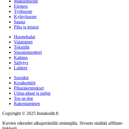
Makuuhuone
Eteinen
Työhuone
Kylpyhuone
Sauna
Piha ja terassi
Huonekalut
Valaisimet
Tekstiilit
Sisustustuotteet
Kattaus
Säilytys
Laitteet
Suosikit
Kesäkeittiöt
Piharakennukset
Uima-altaat ja paljut
Tee-se-itse
Rakentaminen
Copyright © 2025 Instakodit.fi
Kuvien oikeudet alkuperäisillä omistajilla. Sivusto sisältää affiliate-
linkkejä.