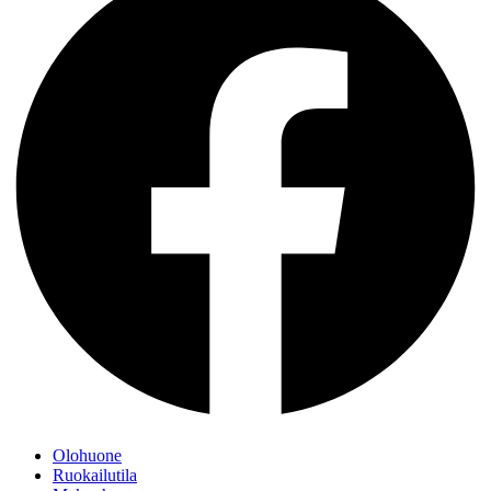
Olohuone
Ruokailutila