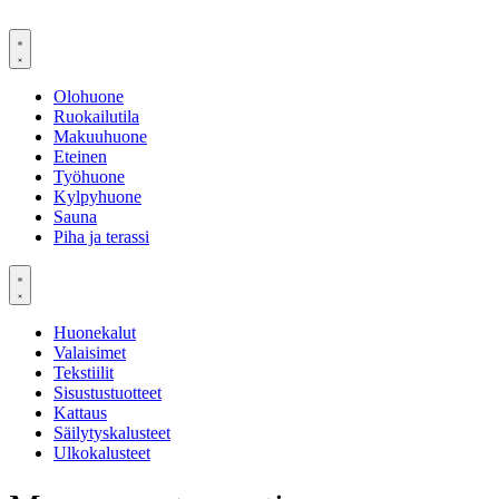
Mene
sisältöön
Olohuone
Ruokailutila
Makuuhuone
Eteinen
Työhuone
Kylpyhuone
Sauna
Piha ja terassi
Huonekalut
Valaisimet
Tekstiilit
Sisustustuotteet
Kattaus
Säilytyskalusteet
Ulkokalusteet