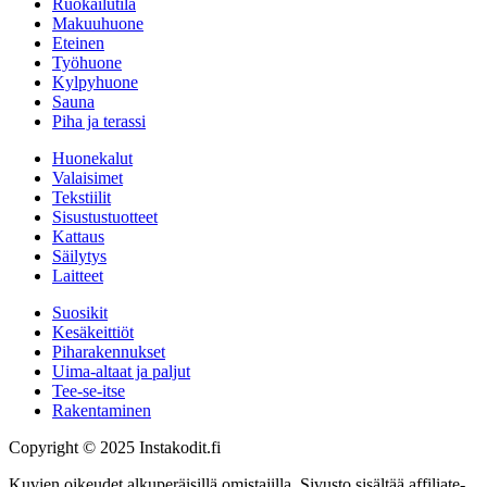
Ruokailutila
Makuuhuone
Eteinen
Työhuone
Kylpyhuone
Sauna
Piha ja terassi
Huonekalut
Valaisimet
Tekstiilit
Sisustustuotteet
Kattaus
Säilytys
Laitteet
Suosikit
Kesäkeittiöt
Piharakennukset
Uima-altaat ja paljut
Tee-se-itse
Rakentaminen
Copyright © 2025 Instakodit.fi
Kuvien oikeudet alkuperäisillä omistajilla. Sivusto sisältää affiliate-