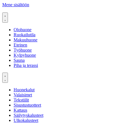
Mene sisältöön
Olohuone
Ruokailutila
Makuuhuone
Eteinen
Työhuone
Kylpyhuone
Sauna
Piha ja terassi
Huonekalut
Valaisimet
Tekstiilit
Sisustustuotteet
Kattaus
Säilytyskalusteet
Ulkokalusteet