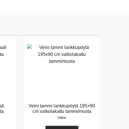
li
Veini tammi lankkupöytä 195×90
ta
cm valkolakattu tammi/musta
Veke