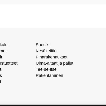
kalut
Suosikit
imet
Kesäkeittiöt
it
Piharakennukset
ustuotteet
Uima-altaat ja paljut
s
Tee-se-itse
s
Rakentaminen
t