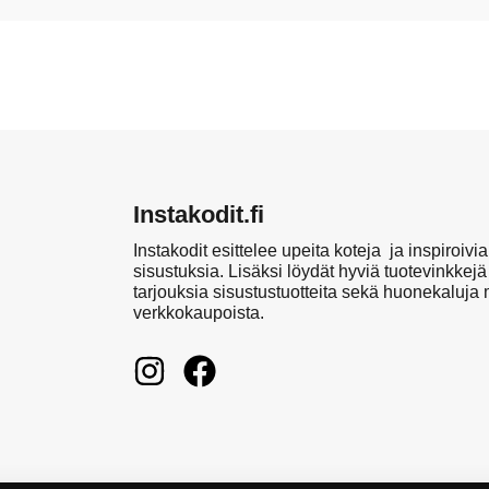
Instakodit.fi
Instakodit esittelee upeita koteja ja inspiroivia
sisustuksia. Lisäksi löydät hyviä tuotevinkkejä
tarjouksia sisustustuotteita sekä huonekaluja
verkkokaupoista.