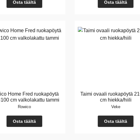
Osta täältä
Osta täältä
co Home Fred ruokapöytä
Taimi ovaali ruokapöytä 2
100 cm valkolakattu tammi
cm hiekka/hiili
Rowico
Veke
Osta täältä
Osta täältä