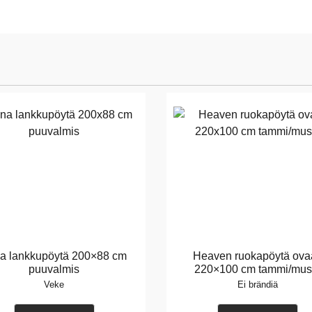
a lankkupöytä 200×88 cm
Heaven ruokapöytä ovaa
puuvalmis
220×100 cm tammi/mus
Veke
Ei brändiä