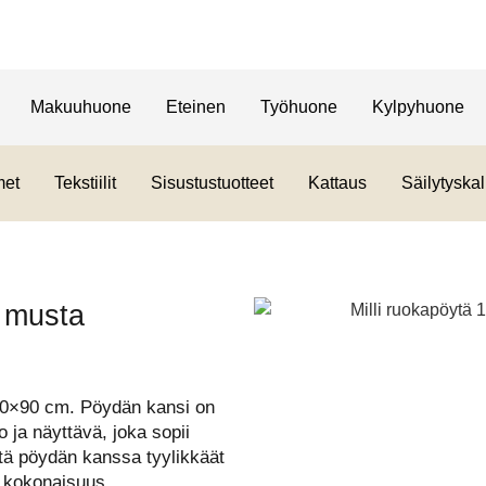
Makuuhuone
Eteinen
Työhuone
Kylpyhuone
met
Tekstiilit
Sisustustuotteet
Kattaus
Säilytyskal
m musta
180×90 cm. Pöydän kansi on
o ja näyttävä, joka sopii
tä pöydän kanssa tyylikkäät
ä kokonaisuus.