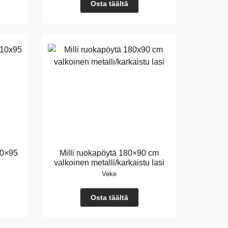
Osta täältä
10×95
Milli ruokapöytä 180×90 cm
valkoinen metalli/karkaistu lasi
Veke
Osta täältä