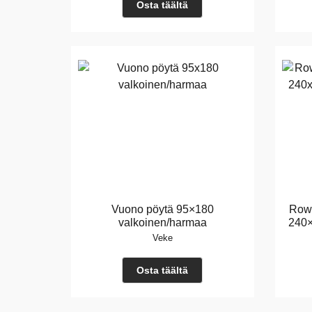
Osta täältä
Vuono pöytä 95×180
Rowi
valkoinen/harmaa
240×
Veke
Osta täältä