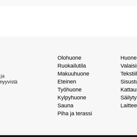
Olohuone
Huone
Ruokailutila
Valais
Makuuhuone
Tekstiil
 ja
Eteinen
Sisust
 myyvistä
Työhuone
Kattau
Kylpyhuone
Säilyty
Sauna
Laittee
Piha ja terassi