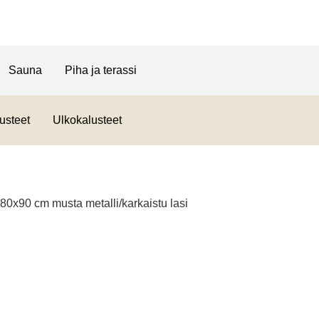
Sauna
Piha ja terassi
usteet
Ulkokalusteet