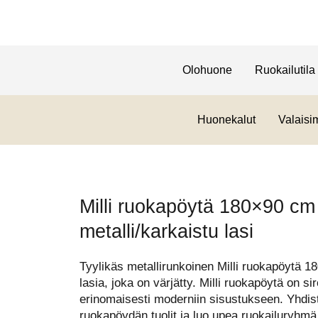
Olohuone
Ruokailutila
Huonekalut
Valaisi
Milli ruokapöytä 180×90 c
metalli/karkaistu lasi
Tyylikäs metallirunkoinen Milli ruokapöytä 
lasia, joka on värjätty. Milli ruokapöytä on sir
erinomaisesti moderniin sisustukseen. Yhdis
ruokapöydän tuolit ja luo upea ruokailuryhm