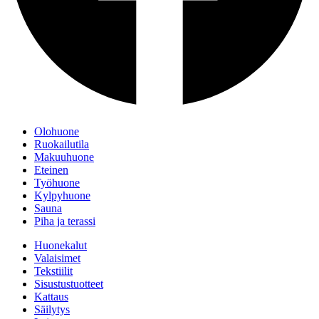
Olohuone
Ruokailutila
Makuuhuone
Eteinen
Työhuone
Kylpyhuone
Sauna
Piha ja terassi
Huonekalut
Valaisimet
Tekstiilit
Sisustustuotteet
Kattaus
Säilytys