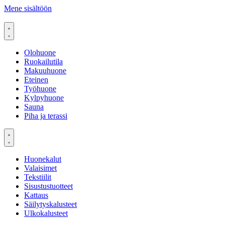
Mene sisältöön
Olohuone
Ruokailutila
Makuuhuone
Eteinen
Työhuone
Kylpyhuone
Sauna
Piha ja terassi
Huonekalut
Valaisimet
Tekstiilit
Sisustustuotteet
Kattaus
Säilytyskalusteet
Ulkokalusteet