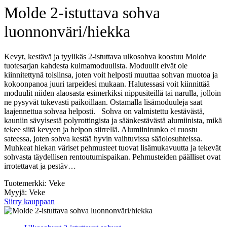
Molde 2-istuttava sohva
luonnonväri/hiekka
Kevyt, kestävä ja tyylikäs 2-istuttava ulkosohva koostuu Molde
tuotesarjan kahdesta kulmamoduulista. Moduulit eivät ole
kiinnitettynä toisiinsa, joten voit helposti muuttaa sohvan muotoa ja
kokoonpanoa juuri tarpeidesi mukaan. Halutessasi voit kiinnittää
moduulit niiden alaosasta esimerkiksi nippusiteillä tai narulla, jolloin
ne pysyvät tukevasti paikoillaan. Ostamalla lisämoduuleja saat
laajennettua sohvaa helposti. Sohva on valmistettu kestävästä,
kauniin sävyisestä polyrottingista ja säänkestävästä alumiinista, mikä
tekee siitä kevyen ja helpon siirrellä. Alumiinirunko ei ruostu
sateessa, joten sohva kestää hyvin vaihtuvissa sääolosuhteissa.
Muhkeat hiekan väriset pehmusteet tuovat lisämukavuutta ja tekevät
sohvasta täydellisen rentoutumispaikan. Pehmusteiden päälliset ovat
irrotettavat ja pestäv…
Tuotemerkki: Veke
Myyjä: Veke
Siirry kauppaan