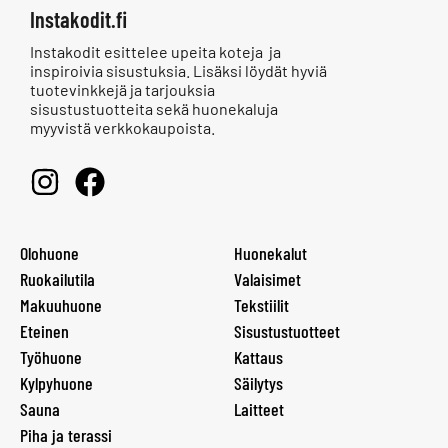
Instakodit.fi
Instakodit esittelee upeita koteja ja
inspiroivia sisustuksia. Lisäksi löydät hyviä
tuotevinkkejä ja tarjouksia
sisustustuotteita sekä huonekaluja
myyvistä verkkokaupoista.
Olohuone
Huonekalut
Ruokailutila
Valaisimet
Makuuhuone
Tekstiilit
Eteinen
Sisustustuotteet
Työhuone
Kattaus
Kylpyhuone
Säilytys
Sauna
Laitteet
Piha ja terassi