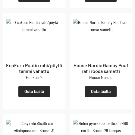
EcoFurn Puutio rahi/pöytä
House Nordic Gamby Pouf
tammi vahattu
rahi roosa sametti
EcoFurn®
House Nordic
Osta täältä
Osta täältä