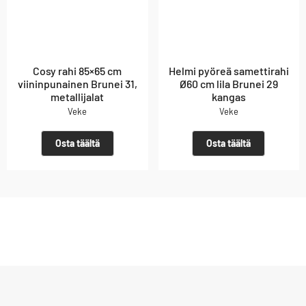
Cosy rahi 85×65 cm
Helmi pyöreä samettirahi
viininpunainen Brunei 31,
Ø60 cm lila Brunei 29
metallijalat
kangas
Veke
Veke
Osta täältä
Osta täältä