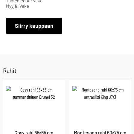
Tuotemerkki: Veke
Myyjä: Veke
Siirry kauppaan
Rahit
Cosy rahi 85×65 cm
Montesano rahi 60×75 cm