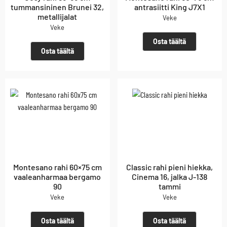
tummansininen Brunei 32,
antrasiitti King J7X1
metallijalat
Veke
Veke
Osta täältä
Osta täältä
Montesano rahi 60×75 cm
Classic rahi pieni hiekka,
vaaleanharmaa bergamo
Cinema 16, jalka J-138
90
tammi
Veke
Veke
Osta täältä
Osta täältä