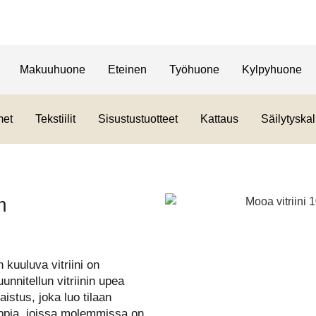
Makuuhuone
Eteinen
Työhuone
Kylpyhuone
met
Tekstiilit
Sisustustuotteet
Kattaus
Säilytyskal
m
 kuuluva vitriini on
uunnitellun vitriinin upea
stus, joka luo tilaan
aappia, joissa molemmissa on