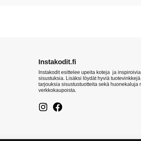
Instakodit.fi
Instakodit esittelee upeita koteja ja inspiroivia
sisustuksia. Lisäksi löydät hyviä tuotevinkkejä
tarjouksia sisustustuotteita sekä huonekaluja
verkkokaupoista.