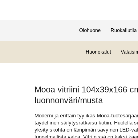
Olohuone
Ruokailutila
Huonekalut
Valaisi
Mooa vitriini 104x39x166 c
luonnonväri/musta
Moderni ja erittäin tyylikäs Mooa-tuotesarjaan
täydellinen säilytysratkaisu kotiin. Huolella s
yksityiskohta on lämpimän sävyinen LED-valai
tunnelmallista valoa. Vitriinissä on kaksi k