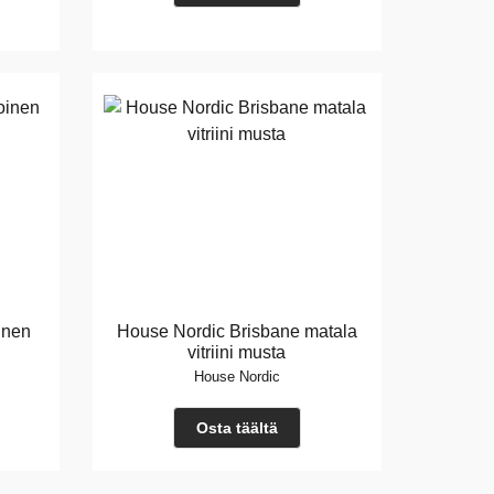
oinen
House Nordic Brisbane matala
vitriini musta
House Nordic
Osta täältä