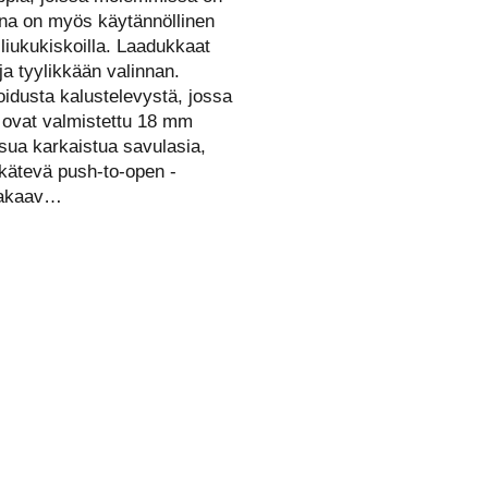
ana on myös käytännöllinen
-liukukiskoilla. Laadukkaat
ja tyylikkään valinnan.
idusta kalustelevystä, jossa
t ovat valmistettu 18 mm
sua karkaistua savulasia,
 kätevä push-to-open -
 takaav…