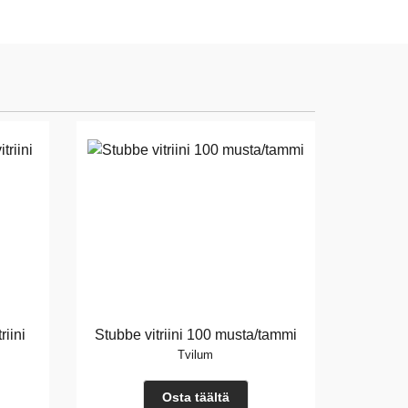
iini
Stubbe vitriini 100 musta/tammi
Tvilum
Osta täältä