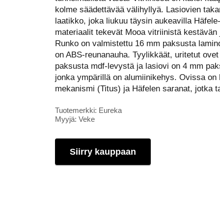
kolme säädettävää välihyllyä. Lasiovien tak
laatikko, joka liukuu täysin aukeavilla Häfele
materiaalit tekevät Mooa vitriinistä kestävän 
Runko on valmistettu 16 mm paksusta lamino
on ABS-reunanauha. Tyylikkäät, uritetut ove
paksusta mdf-levystä ja lasiovi on 4 mm pak
jonka ympärillä on alumiinikehys. Ovissa on
mekanismi (Titus) ja Häfelen saranat, jotka
Tuotemerkki: Eureka
Myyjä: Veke
Siirry kauppaan