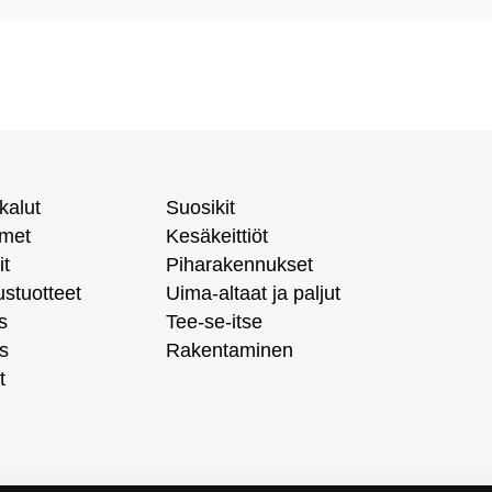
kalut
Suosikit
imet
Kesäkeittiöt
it
Piharakennukset
ustuotteet
Uima-altaat ja paljut
s
Tee-se-itse
s
Rakentaminen
t