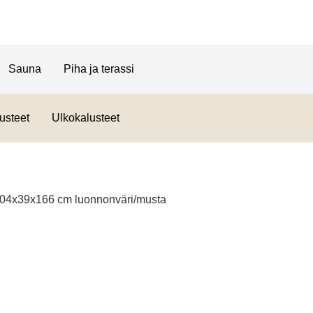
Sauna
Piha ja terassi
usteet
Ulkokalusteet