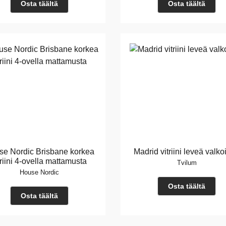
Osta täältä
Osta täältä
e Nordic Brisbane korkea
Madrid vitriini leveä valk
triini 4-ovella mattamusta
Tvilum
House Nordic
Osta täältä
Osta täältä