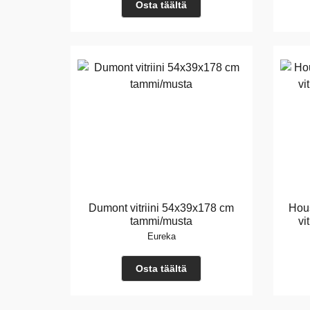
Osta täältä
Dumont vitriini 54x39x178 cm
Hous
tammi/musta
vi
Eureka
Osta täältä