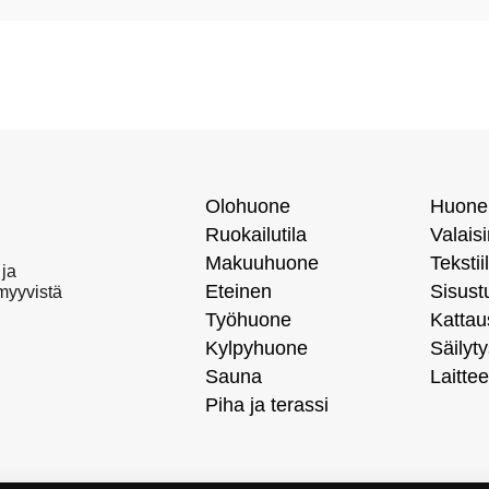
Olohuone
Huone
Ruokailutila
Valais
Makuuhuone
Tekstiil
 ja
Eteinen
Sisust
 myyvistä
Työhuone
Kattau
Kylpyhuone
Säilyty
Sauna
Laittee
Piha ja terassi