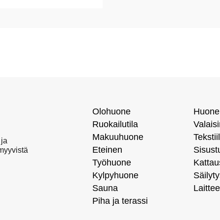
Olohuone
Huone
Ruokailutila
Valais
Makuuhuone
Tekstiil
 ja
Eteinen
Sisust
 myyvistä
Työhuone
Kattau
Kylpyhuone
Säilyty
Sauna
Laittee
Piha ja terassi