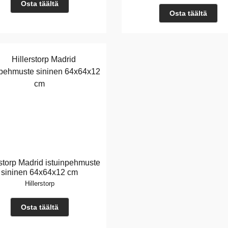
Osta täältä
Osta täältä
rstorp Madrid istuinpehmuste
sininen 64x64x12 cm
Hillerstorp
Osta täältä