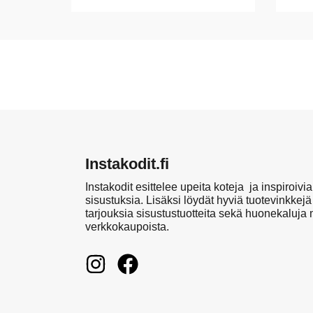
Instakodit.fi
Instakodit esittelee upeita koteja ja inspiroivia
sisustuksia. Lisäksi löydät hyviä tuotevinkkejä
tarjouksia sisustustuotteita sekä huonekaluja
verkkokaupoista.