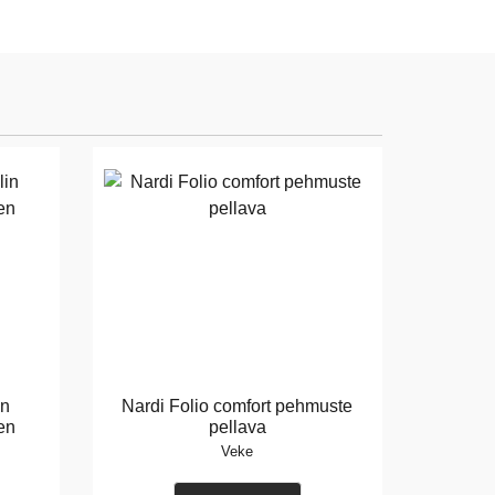
in
Nardi Folio comfort pehmuste
en
pellava
Veke