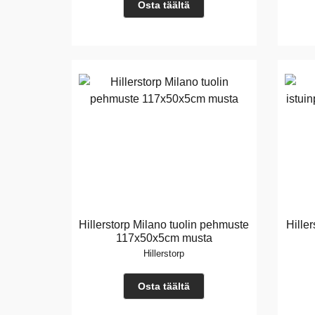
Osta täältä
Hillerstorp Milano tuolin pehmuste
Hille
117x50x5cm musta
Hillerstorp
Osta täältä