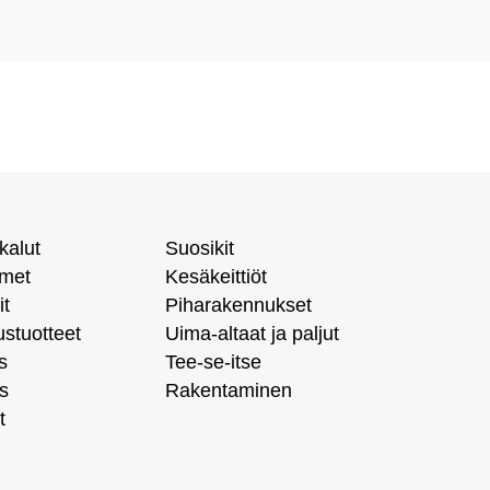
kalut
Suosikit
imet
Kesäkeittiöt
it
Piharakennukset
ustuotteet
Uima-altaat ja paljut
s
Tee-se-itse
s
Rakentaminen
t