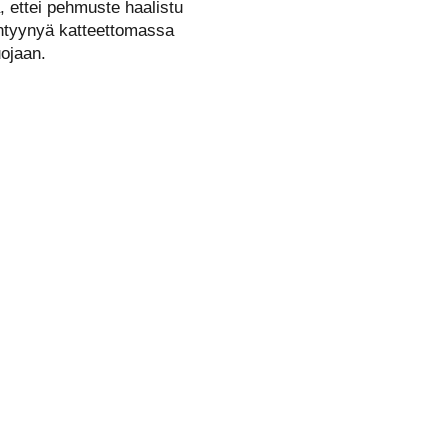
, ettei pehmuste haalistu
intyynyä katteettomassa
uojaan.