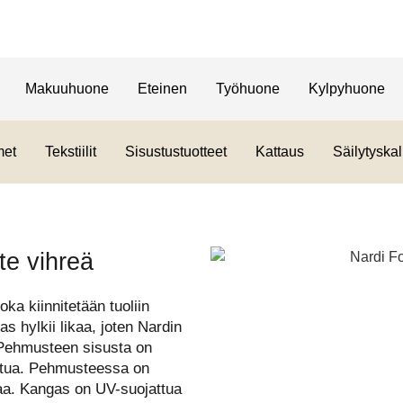
Makuuhuone
Eteinen
Työhuone
Kylpyhuone
met
Tekstiilit
Sisustustuotteet
Kattaus
Säilytyskal
te vihreä
ka kiinnitetään tuoliin
s hylkii likaa, joten Nardin
. Pehmusteen sisusta on
uitua. Pehmusteessa on
ottaa. Kangas on UV-suojattua