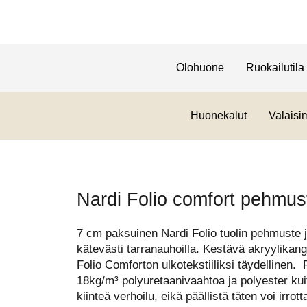
Olohuone
Ruokailutila
Huonekalut
Valaisi
Nardi Folio comfort pehmus
7 cm paksuinen Nardi Folio tuolin pehmuste jo
kätevästi tarranauhoilla. Kestävä akryylikanga
Folio Comforton ulkotekstiiliksi täydellinen
18kg/m³ polyuretaanivaahtoa ja polyester k
kiinteä verhoilu, eikä päällistä täten voi irr