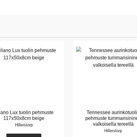
lano Lux tuolin pehmuste
Tennessee aurinkotuol
117x50x8cm beige
pehmuste tummansinin
valkoisella tereellä
Hillerstorp
Hillerstorp