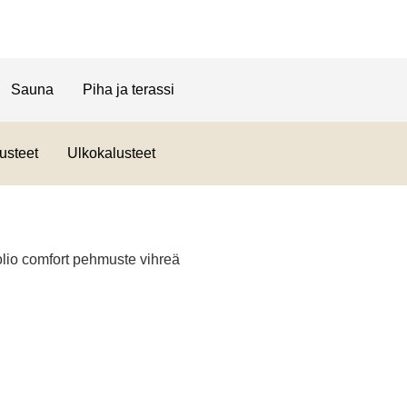
Sauna
Piha ja terassi
usteet
Ulkokalusteet