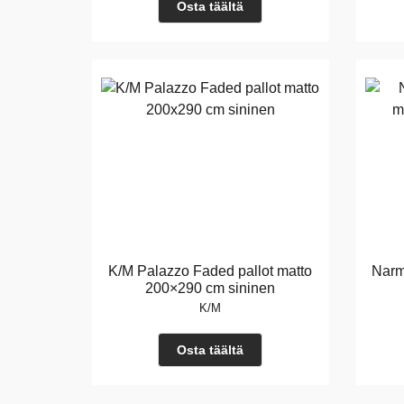
Osta täältä
K/M Palazzo Faded pallot matto
Narm
200×290 cm sininen
K/M
Osta täältä