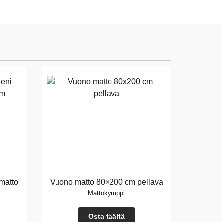
matto
Vuono matto 80×200 cm pellava
Mattokymppi
Osta täältä