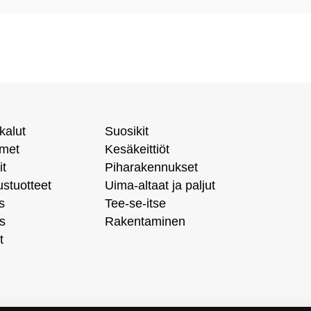
kalut
Suosikit
imet
Kesäkeittiöt
it
Piharakennukset
ustuotteet
Uima-altaat ja paljut
s
Tee-se-itse
s
Rakentaminen
t