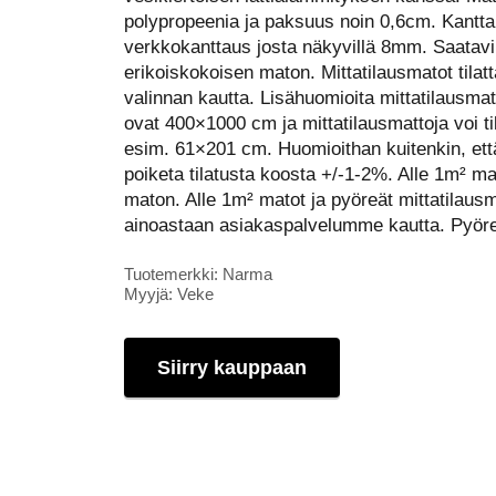
polypropeenia ja paksuus noin 0,6cm. Kantt
verkkokanttaus josta näkyvillä 8mm. Saatavi
erikoiskokoisen maton. Mittatilausmatot tilat
valinnan kautta. Lisähuomioita mittatilausm
ovat 400×1000 cm ja mittatilausmattoja voi ti
esim. 61×201 cm. Huomioithan kuitenkin, ett
poiketa tilatusta koosta +/-1-2%. Alle 1m² m
maton. Alle 1m² matot ja pyöreät mittatilausm
ainoastaan asiakaspalvelumme kautta. Pyö
Tuotemerkki: Narma
Myyjä: Veke
Siirry kauppaan