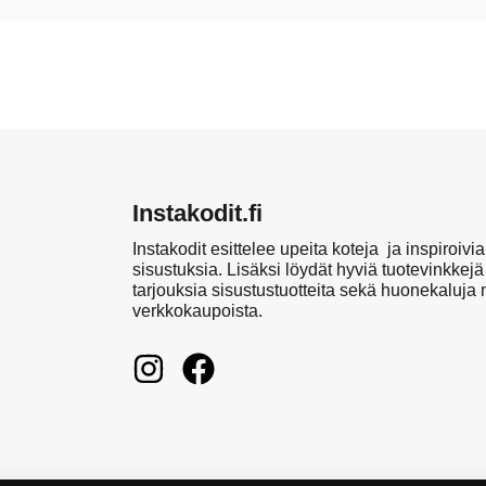
Instakodit.fi
Instakodit esittelee upeita koteja ja inspiroivia
sisustuksia. Lisäksi löydät hyviä tuotevinkkejä
tarjouksia sisustustuotteita sekä huonekaluja
verkkokaupoista.