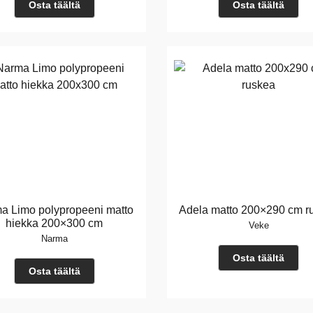
Osta täältä
Osta täältä
a Limo polypropeeni matto
Adela matto 200×290 cm r
hiekka 200×300 cm
Veke
Narma
Osta täältä
Osta täältä