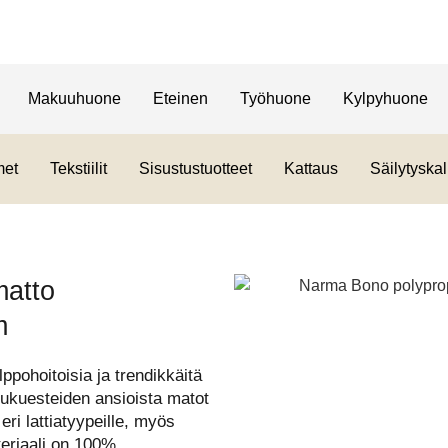
Makuuhuone
Eteinen
Työhuone
Kylpyhuone
met
Tekstiilit
Sisustustuotteet
Kattaus
Säilytyskal
matto
m
ppohoitoisia ja trendikkäitä
iukuesteiden ansioista matot
eri lattiatyypeille, myös
teriaali on 100%