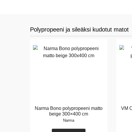
Polypropeeni ja sileäksi kudotut matot
Narma Bono polypropeeni matto
VM C
beige 300×400 cm
Narma