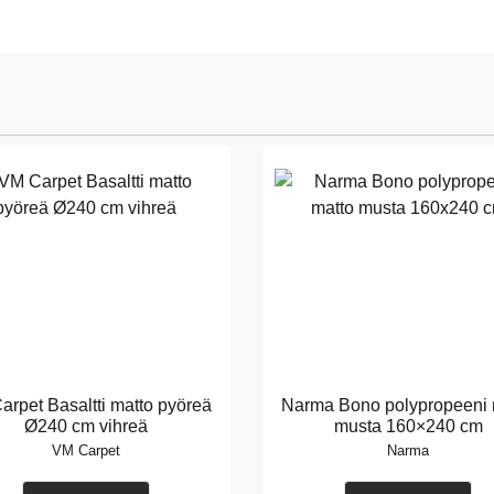
arpet Basaltti matto pyöreä
Narma Bono polypropeeni 
Ø240 cm vihreä
musta 160×240 cm
VM Carpet
Narma