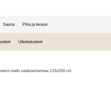
Sauna
Piha ja terassi
usteet
Ulkokalusteet