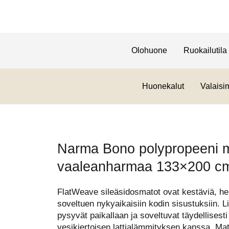
Olohuone
Ruokailutila
Huonekalut
Valaisi
Narma Bono polypropeeni 
vaaleanharmaa 133×200 c
FlatWeave sileäsidosmatot ovat kestäviä, hel
soveltuen nykyaikaisiin kodin sisustuksiin. L
pysyvät paikallaan ja soveltuvat täydellisesti 
vesikiertoisen lattialämmityksen kanssa. Ma