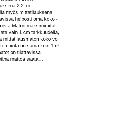
auksena 2,2cm
lla myös mittatilauksena
tavissa helposti oma koko -
atoista:Maton maksimimitat
lata vain 1 cm tarkkuudella,
ä mittatilausmaton koko voi
aton hinta on sama kuin 1m²
atot on tilattavissa
reänä mattoa saata…