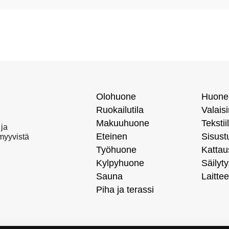
Olohuone
Huone
Ruokailutila
Valais
Makuuhuone
Tekstiil
 ja
Eteinen
Sisust
 myyvistä
Työhuone
Kattau
Kylpyhuone
Säilyty
Sauna
Laittee
Piha ja terassi