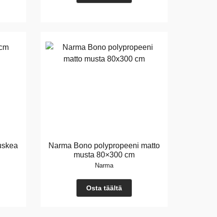
uskea
Narma Bono polypropeeni matto
musta 80×300 cm
Narma
Osta täältä