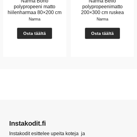
Narma Bono
Narma Bello
polypropeeni matto
polypropeenimatto
hiilenharmaa 80×200 cm
200×300 cm ruskea
Narma
Narma
Osta täältä
Osta täältä
Instakodit.fi
Instakodit esittelee upeita koteja ja