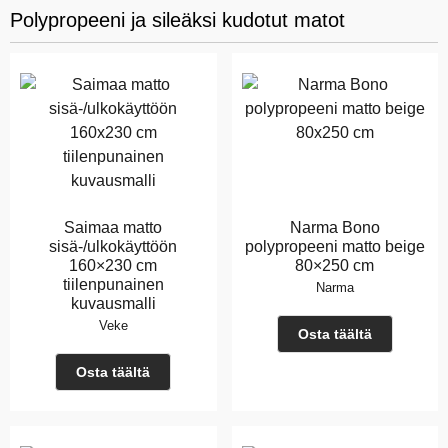
Polypropeeni ja sileäksi kudotut matot
Saimaa matto
Narma Bono
sisä-/ulkokäyttöön
polypropeeni matto beige
160×230 cm
80×250 cm
tiilenpunainen
Narma
kuvausmalli
Veke
Osta täältä
Osta täältä