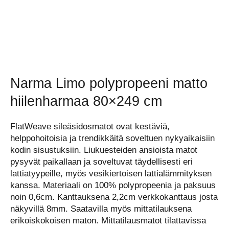
Narma Limo polypropeeni matto
hiilenharmaa 80×249 cm
FlatWeave sileäsidosmatot ovat kestäviä,
helppohoitoisia ja trendikkäitä soveltuen nykyaikaisiin
kodin sisustuksiin. Liukuesteiden ansioista matot
pysyvät paikallaan ja soveltuvat täydellisesti eri
lattiatyypeille, myös vesikiertoisen lattialämmityksen
kanssa. Materiaali on 100% polypropeenia ja paksuus
noin 0,6cm. Kanttauksena 2,2cm verkkokanttaus josta
näkyvillä 8mm. Saatavilla myös mittatilauksena
erikoiskokoisen maton. Mittatilausmatot tilattavissa