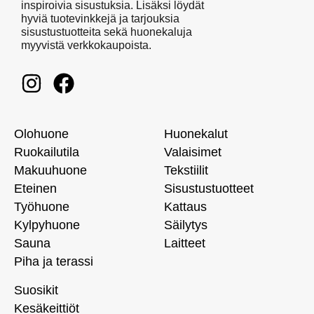
inspiroivia sisustuksia. Lisäksi löydät
hyviä tuotevinkkejä ja tarjouksia
sisustustuotteita sekä huonekaluja
myyvistä verkkokaupoista.
Olohuone
Huonekalut
Ruokailutila
Valaisimet
Makuuhuone
Tekstiilit
Eteinen
Sisustustuotteet
Työhuone
Kattaus
Kylpyhuone
Säilytys
Sauna
Laitteet
Piha ja terassi
Suosikit
Kesäkeittiöt