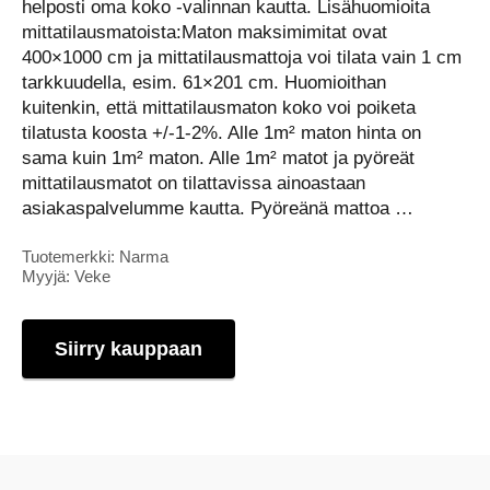
helposti oma koko -valinnan kautta. Lisähuomioita
mittatilausmatoista:Maton maksimimitat ovat
400×1000 cm ja mittatilausmattoja voi tilata vain 1 cm
tarkkuudella, esim. 61×201 cm. Huomioithan
kuitenkin, että mittatilausmaton koko voi poiketa
tilatusta koosta +/-1-2%. Alle 1m² maton hinta on
sama kuin 1m² maton. Alle 1m² matot ja pyöreät
mittatilausmatot on tilattavissa ainoastaan
asiakaspalvelumme kautta. Pyöreänä mattoa …
Tuotemerkki: Narma
Myyjä: Veke
Siirry kauppaan