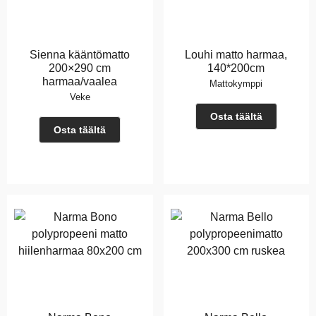
Sienna kääntömatto
Louhi matto harmaa,
200×290 cm
140*200cm
harmaa/vaalea
Mattokymppi
Veke
Osta täältä
Osta täältä