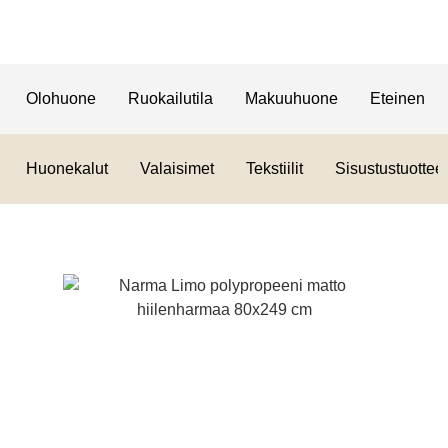
Olohuone
Ruokailutila
Makuuhuone
Eteinen
Huonekalut
Valaisimet
Tekstiilit
Sisustustuotteet