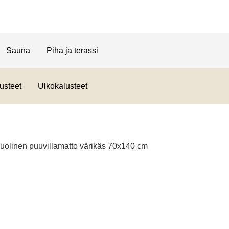
Sauna
Piha ja terassi
usteet
Ulkokalusteet