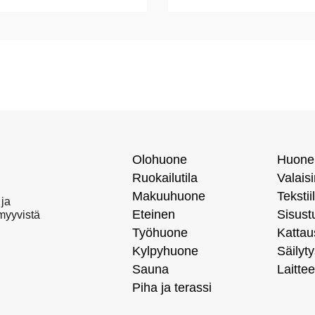
Olohuone
Huone
Ruokailutila
Valais
Makuuhuone
Tekstiil
 ja
Eteinen
Sisust
 myyvistä
Työhuone
Kattau
Kylpyhuone
Säilyty
Sauna
Laittee
Piha ja terassi