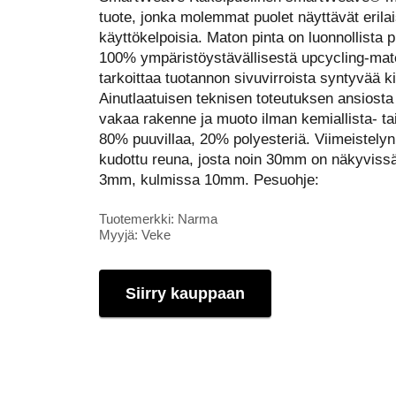
tuote, jonka molemmat puolet näyttävät erilais
käyttökelpoisia. Maton pinta on luonnollista p
100% ympäristöystävällisestä upcycling-mate
tarkoittaa tuotannon sivuvirroista syntyvää k
Ainutlaatuisen teknisen toteutuksen ansios
vakaa rakenne ja muoto ilman kemiallista- tai
80% puuvillaa, 20% polyesteriä. Viimeistel
kudottu reuna, josta noin 30mm on näkyviss
3mm, kulmissa 10mm. Pesuohje:
Tuotemerkki: Narma
Myyjä: Veke
Siirry kauppaan