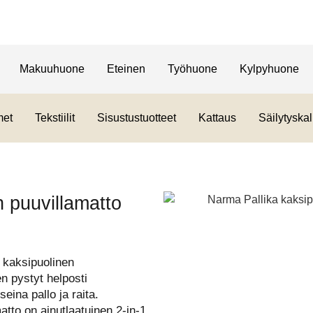
Makuuhuone
Eteinen
Työhuone
Kylpyhuone
met
Tekstiilit
Sisustustuotteet
Kattaus
Säilytyskal
 puuvillamatto
 kaksipuolinen
ten pystyt helposti
ina pallo ja raita.
o on ainutlaatuinen 2-in-1