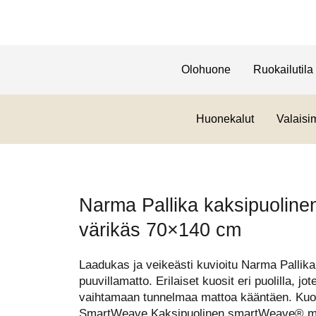
Olohuone
Ruokailutila
Huonekalut
Valaisi
Narma Pallika kaksipuolinen
värikäs 70×140 cm
Laadukas ja veikeästi kuvioitu Narma Pallika
puuvillamatto. Erilaiset kuosit eri puolilla, jo
vaihtamaan tunnelmaa mattoa kääntäen. Kuose
SmartWeave Kaksipuolinen smartWeave® matt