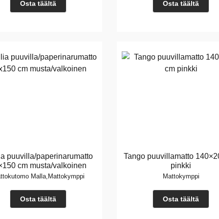
Osta täältä
Osta täältä
ia puuvilla/paperinarumatto
Tango puuvillamatto 140×
×150 cm musta/valkoinen
pinkki
ttokutomo Malla,Mattokymppi
Mattokymppi
Osta täältä
Osta täältä