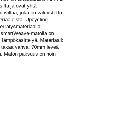
ilta ja ovat yhtä
uuvillaa, joka on valmistettu
riaaleista. Upcycling
ierrätysmateriaalia.
ta smartWeave-matolla on
 lämpökäsittelyä. Materiaali:
yn takaa vahva, 70mm leveä
ä. Maton paksuus on noin