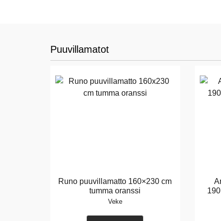
Puuvillamatot
Runo puuvillamatto 160×230 cm
A
tumma oranssi
190
Veke