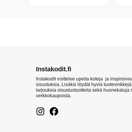
Instakodit.fi
Instakodit esittelee upeita koteja ja inspiroivia
sisustuksia. Lisäksi löydät hyviä tuotevinkkejä
tarjouksia sisustustuotteita sekä huonekaluja
verkkokaupoista.