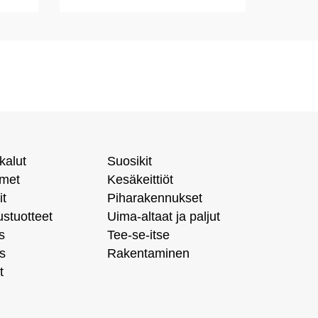
kalut
Suosikit
imet
Kesäkeittiöt
it
Piharakennukset
ustuotteet
Uima-altaat ja paljut
s
Tee-se-itse
s
Rakentaminen
t