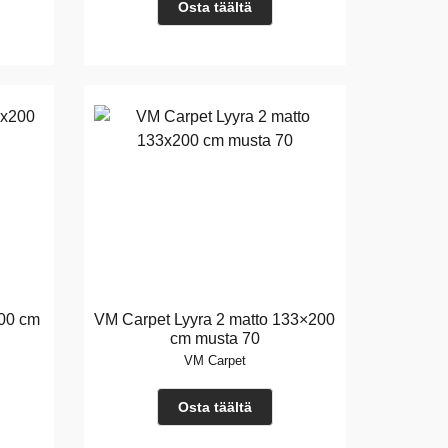
Osta täältä
200 cm
VM Carpet Lyyra 2 matto 133×200
cm musta 70
VM Carpet
Osta täältä