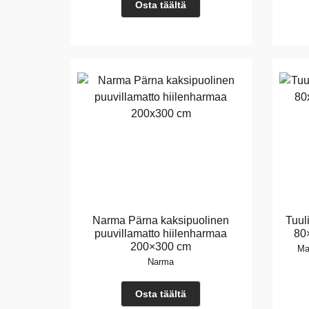
Osta täältä
Narma Pärna kaksipuolinen
Tuul
puuvillamatto hiilenharmaa
80
200×300 cm
Ma
Narma
Osta täältä