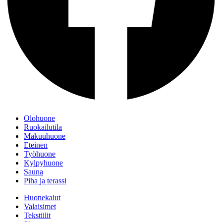
Olohuone
Ruokailutila
Makuuhuone
Eteinen
Työhuone
Kylpyhuone
Sauna
Piha ja terassi
Huonekalut
Valaisimet
Tekstiilit