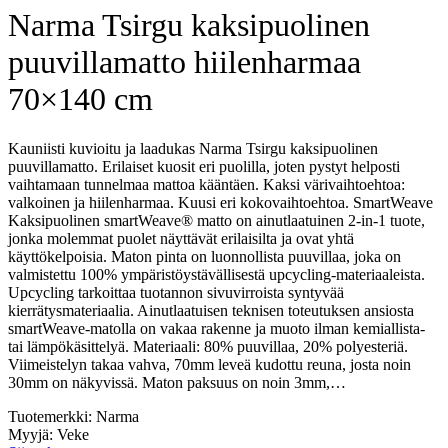
Narma Tsirgu kaksipuolinen
puuvillamatto hiilenharmaa
70×140 cm
Kauniisti kuvioitu ja laadukas Narma Tsirgu kaksipuolinen
puuvillamatto. Erilaiset kuosit eri puolilla, joten pystyt helposti
vaihtamaan tunnelmaa mattoa kääntäen. Kaksi värivaihtoehtoa:
valkoinen ja hiilenharmaa. Kuusi eri kokovaihtoehtoa. SmartWeave
Kaksipuolinen smartWeave® matto on ainutlaatuinen 2-in-1 tuote,
jonka molemmat puolet näyttävät erilaisilta ja ovat yhtä
käyttökelpoisia. Maton pinta on luonnollista puuvillaa, joka on
valmistettu 100% ympäristöystävällisestä upcycling-materiaaleista.
Upcycling tarkoittaa tuotannon sivuvirroista syntyvää
kierrätysmateriaalia. Ainutlaatuisen teknisen toteutuksen ansiosta
smartWeave-matolla on vakaa rakenne ja muoto ilman kemiallista-
tai lämpökäsittelyä. Materiaali: 80% puuvillaa, 20% polyesteriä.
Viimeistelyn takaa vahva, 70mm leveä kudottu reuna, josta noin
30mm on näkyvissä. Maton paksuus on noin 3mm,…
Tuotemerkki: Narma
Myyjä: Veke