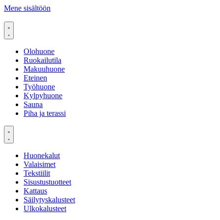
Mene sisältöön
Olohuone
Ruokailutila
Makuuhuone
Eteinen
Työhuone
Kylpyhuone
Sauna
Piha ja terassi
Huonekalut
Valaisimet
Tekstiilit
Sisustustuotteet
Kattaus
Säilytyskalusteet
Ulkokalusteet