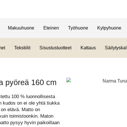
Makuuhuone
Eteinen
Työhuone
Kylpyhuone
met
Tekstiilit
Sisustustuotteet
Kattaus
Säilytyskal
ta pyöreä 160 cm
ettu 100 % luonnollisesta
 kudos on ei ole yhtä tiukka
 on elävä. Matto on
 kuin toimistoonkin. Maton
matto pysyy hyvin paikoillaan