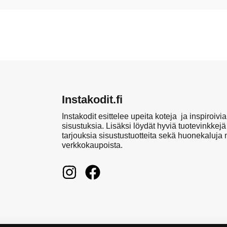
Instakodit.fi
Instakodit esittelee upeita koteja ja inspiroivia
sisustuksia. Lisäksi löydät hyviä tuotevinkkejä
tarjouksia sisustustuotteita sekä huonekaluja
verkkokaupoista.