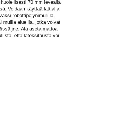
huolellisesti 70 mm leveällä
ä. Voidaan käyttää lattialla,
aksi robottipölynimurilla.
 muilla alueilla, jotka voivat
iöissä jne. Älä aseta mattoa
llista, että lateksitausta voi