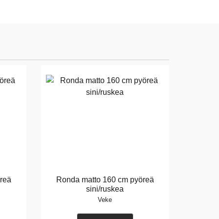
reä
Ronda matto 160 cm pyöreä
sini/ruskea
Veke