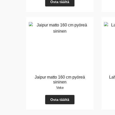
Osta täältä
Jaipur matto 160 cm pyöreä
La
sininen
Veke
Osta täältä