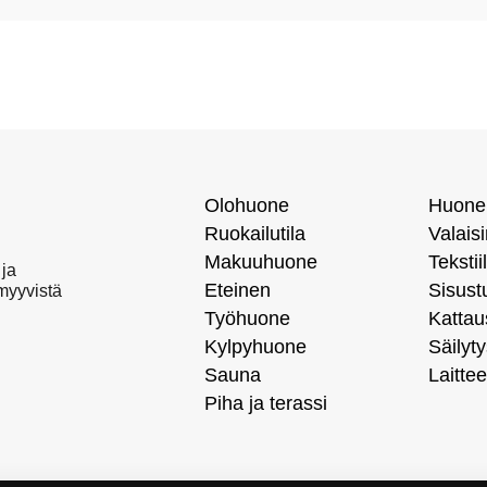
Olohuone
Huone
Ruokailutila
Valais
Makuuhuone
Tekstiil
 ja
Eteinen
Sisust
 myyvistä
Työhuone
Kattau
Kylpyhuone
Säilyty
Sauna
Laittee
Piha ja terassi