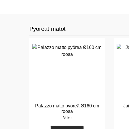
Pyöreät matot
Palazzo matto pyöreä Ø160 cm
Ja
roosa
Veke