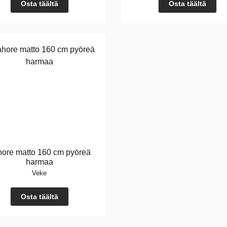
Osta täältä
Osta täältä
hore matto 160 cm pyöreä
harmaa
Veke
Osta täältä