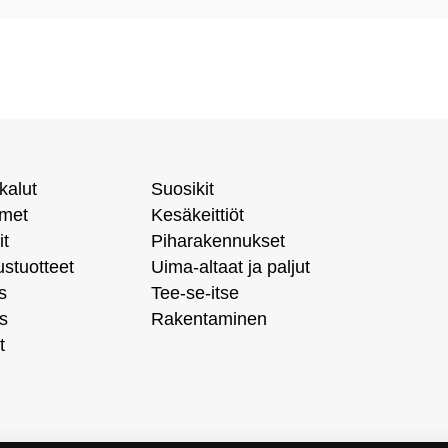
kalut
Suosikit
imet
Kesäkeittiöt
it
Piharakennukset
ustuotteet
Uima-altaat ja paljut
s
Tee-se-itse
s
Rakentaminen
t