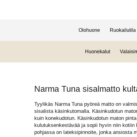
Olohuone
Ruokailutila
Huonekalut
Valaisi
Narma Tuna sisalmatto kul
Tyylikäs Narma Tuna pyöreä matto on valmist
sisalista käsinkutomalla. Käsinkudotun maton
kuin konekudotun. Käsinkudotun maton pinta
kulutuksenkestävää ja sopii hyvin niin kotiin
pohjassa on lateksipinnoite, jonka ansiosta 