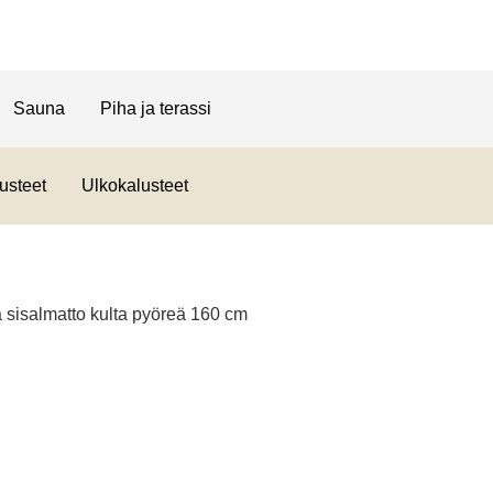
Sauna
Piha ja terassi
usteet
Ulkokalusteet