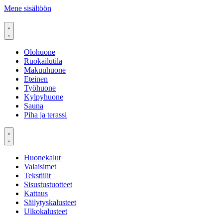
Mene sisältöön
Olohuone
Ruokailutila
Makuuhuone
Eteinen
Työhuone
Kylpyhuone
Sauna
Piha ja terassi
Huonekalut
Valaisimet
Tekstiilit
Sisustustuotteet
Kattaus
Säilytyskalusteet
Ulkokalusteet