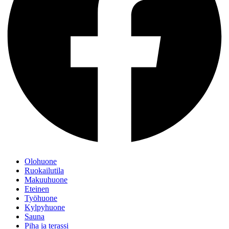
Olohuone
Ruokailutila
Makuuhuone
Eteinen
Työhuone
Kylpyhuone
Sauna
Piha ja terassi