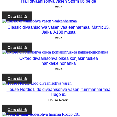
Hali divaanisohva vasen Storm 06 beige
Veke
Osta täältä
Classic divaanisohva vasen vaaleanharmaa, Matrix 15,
Jalka J-138 musta
Veke
Osta täältä
Oxford divaanisohva oikea konjakinruskea
nahka/keinonahka
Veke
Osta täältä
House Nordic Lido divaanisohva vasen, tummanharmaa
Hugo 95
House Nordic
Osta täältä