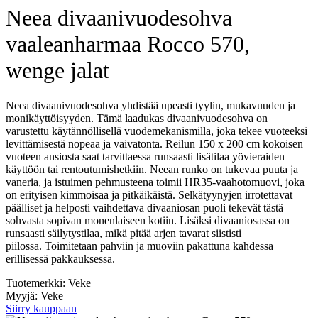
Neea divaanivuodesohva
vaaleanharmaa Rocco 570,
wenge jalat
Neea divaanivuodesohva yhdistää upeasti tyylin, mukavuuden ja
monikäyttöisyyden. Tämä laadukas divaanivuodesohva on
varustettu käytännöllisellä vuodemekanismilla, joka tekee vuoteeksi
levittämisestä nopeaa ja vaivatonta. Reilun 150 x 200 cm kokoisen
vuoteen ansiosta saat tarvittaessa runsaasti lisätilaa yövieraiden
käyttöön tai rentoutumishetkiin. Neean runko on tukevaa puuta ja
vaneria, ja istuimen pehmusteena toimii HR35-vaahotomuovi, joka
on erityisen kimmoisaa ja pitkäikäistä. Selkätyynyjen irrotettavat
päälliset ja helposti vaihdettava divaaniosan puoli tekevät tästä
sohvasta sopivan monenlaiseen kotiin. Lisäksi divaaniosassa on
runsaasti säilytystilaa, mikä pitää arjen tavarat siististi
piilossa. Toimitetaan pahviin ja muoviin pakattuna kahdessa
erillisessä pakkauksessa.
Tuotemerkki: Veke
Myyjä: Veke
Siirry kauppaan