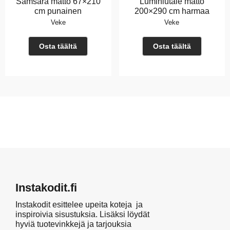
Samsara matto 67×210
Lumihiutale matto
cm punainen
200×290 cm harmaa
Veke
Veke
Osta täältä
Osta täältä
Instakodit.fi
Instakodit esittelee upeita koteja ja
inspiroivia sisustuksia. Lisäksi löydät
hyviä tuotevinkkejä ja tarjouksia