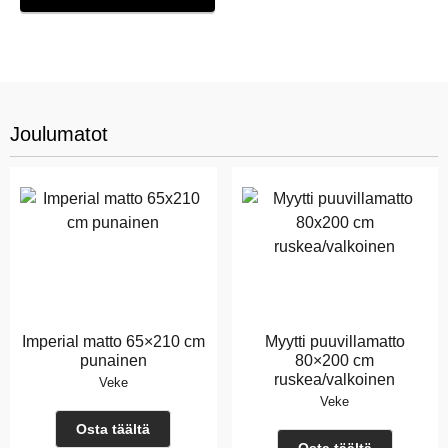
Joulumatot
Imperial matto 65×210 cm
Myytti puuvillamatto
punainen
80×200 cm
ruskea/valkoinen
Veke
Veke
Osta täältä