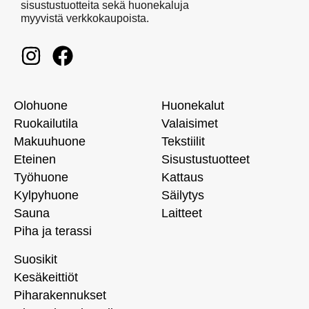
sisustustuotteita sekä huonekaluja
myyvistä verkkokaupoista.
Olohuone
Huonekalut
Ruokailutila
Valaisimet
Makuuhuone
Tekstiilit
Eteinen
Sisustustuotteet
Työhuone
Kattaus
Kylpyhuone
Säilytys
Sauna
Laitteet
Piha ja terassi
Suosikit
Kesäkeittiöt
Piharakennukset