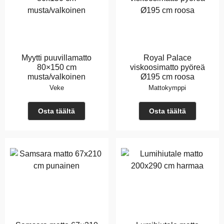
Myytti puuvillamatto
Royal Palace
80×150 cm
viskoosimatto pyöreä
musta/valkoinen
Ø195 cm roosa
Veke
Mattokymppi
Osta täältä
Osta täältä