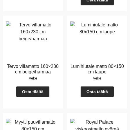
Osta täältä
Tervo villamatto 160×230
Lumihiutale matto 80×150
cm beige/harmaa
cm taupe
Veke
Veke
Osta täältä
Osta täältä