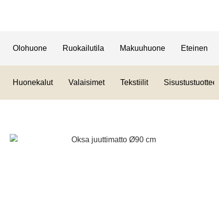
Olohuone
Ruokailutila
Makuuhuone
Eteinen
Huonekalut
Valaisimet
Tekstiilit
Sisustustuotteet