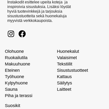
Instakodit esittelee upeita koteja ja
inspiroivia sisustuksia. Lisäksi löydät
hyviä tuotevinkkejä ja tarjouksia
sisustustuotteita sekä huonekaluja
myyvistä verkkokaupoista.
Olohuone
Huonekalut
Ruokailutila
Valaisimet
Makuuhuone
Tekstiilit
Eteinen
Sisustustuotteet
Työhuone
Kattaus
Kylpyhuone
Säilytys
Sauna
Laitteet
Piha ja terassi
Suosikit