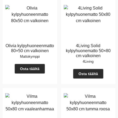
Olivia kylpyhuoneenmatto
4Living Solid
80×50 cm valkoinen
kylpyhuonematto 50×80
cm valkoinen
Mattokymppi
4Living
Osta täältä
Osta täältä