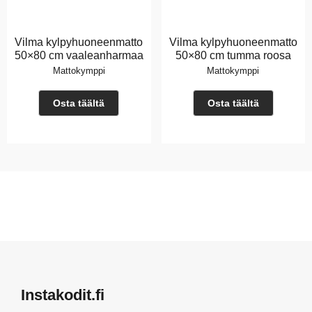
Vilma kylpyhuoneenmatto
Vilma kylpyhuoneenmatto
50×80 cm vaaleanharmaa
50×80 cm tumma roosa
Mattokymppi
Mattokymppi
Osta täältä
Osta täältä
Instakodit.fi