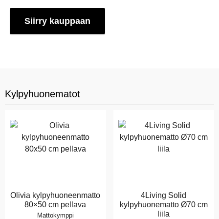
Siirry kauppaan
Kylpyhuonematot
Olivia kylpyhuoneenmatto
4Living Solid
80×50 cm pellava
kylpyhuonematto Ø70 cm
liila
Mattokymppi