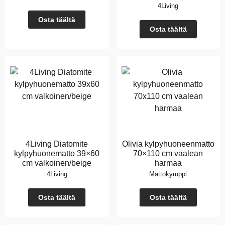
4Living
Osta täältä
Osta täältä
4Living Diatomite
Olivia kylpyhuoneenmatto
kylpyhuonematto 39×60
70×110 cm vaalean
cm valkoinen/beige
harmaa
4Living
Mattokymppi
Osta täältä
Osta täältä