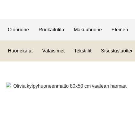
Olohuone
Ruokailutila
Makuuhuone
Eteinen
Huonekalut
Valaisimet
Tekstiilit
Sisustustuotteet