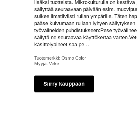
lisäksi tuotteista. Mikrokuiturulla on kestävä 
säilyttää seuraavaan päivään esim. muovipus
sulkee ilmatiiviisti rullan ympärille. Täten ha
pääse kuivumaan rullaan lyhyen säilytyksen 
työvälineiden puhdistukseen:Pese työvälineet 
säilytä ne seuraavaa käyttökertaa varten.Ve
käsittelyaineet saa pe…
Tuotemerkki: Osmo Color
Myyjä: Veke
Siirry kauppaan