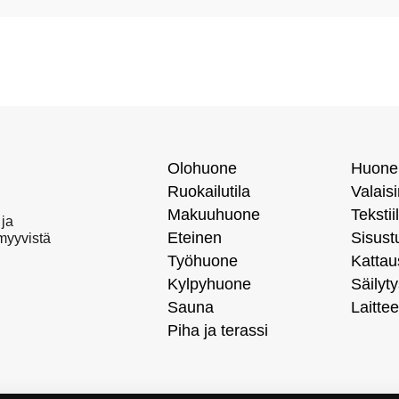
Olohuone
Huone
Ruokailutila
Valais
Makuuhuone
Tekstiil
 ja
Eteinen
Sisust
 myyvistä
Työhuone
Kattau
Kylpyhuone
Säilyty
Sauna
Laittee
Piha ja terassi