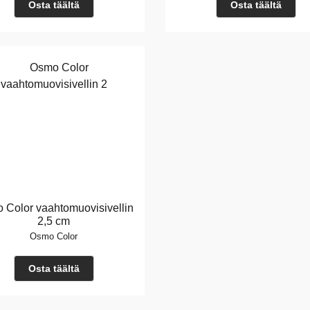
Osta täältä
Osta täältä
 Color vaahtomuovisivellin
2,5 cm
Osmo Color
Osta täältä