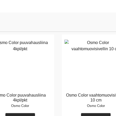
mo Color puuvahausliina
Osmo Color vaahtomuovisiv
4kpl/pkt
10 cm
Osmo Color
Osmo Color