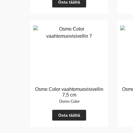
Osta täältä
Osmo Color vaahtomuovisivellin
Osmo
7,5 cm
Osmo Color
Osta täältä