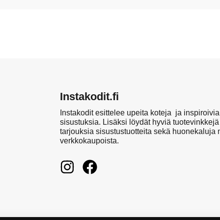
Instakodit.fi
Instakodit esittelee upeita koteja ja inspiroivia
sisustuksia. Lisäksi löydät hyviä tuotevinkkejä
tarjouksia sisustustuotteita sekä huonekaluja
verkkokaupoista.