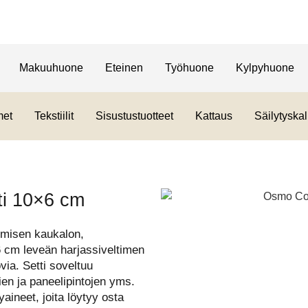
Makuuhuone
Eteinen
Työhuone
Kylpyhuone
met
Tekstiilit
Sisustustuotteet
Kattaus
Säilytyskal
tti 10×6 cm
nomisen kaukalon,
6 cm leveän harjassiveltimen
ia. Setti soveltuu
vien ja paneelipintojen yms.
yaineet, joita löytyy osta