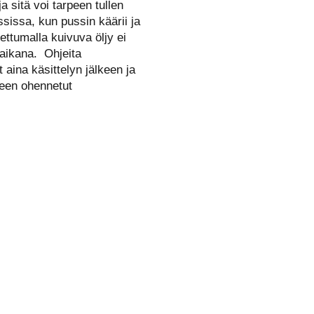
ja sitä voi tarpeen tullen
sissa, kun pussin käärii ja
pettumalla kuivuva öljy ei
aikana. Ohjeita
aina käsittelyn jälkeen ja
teen ohennetut