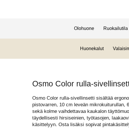
Olohuone
Ruokailutila
Huonekalut
Valaisi
Osmo Color rulla-sivellinse
Osmo Color rulla-sivellinsetti sisältää ergo
pistovarren, 10 cm leveän mikrokuiturullan, 
sekä kolme vaihdettavaa kaukalon täyttömuov
täydellisesti hirsiseinien, työtasojen, laakao
käsittelyyn. Osta lisäksi sopivat pintakäsittel