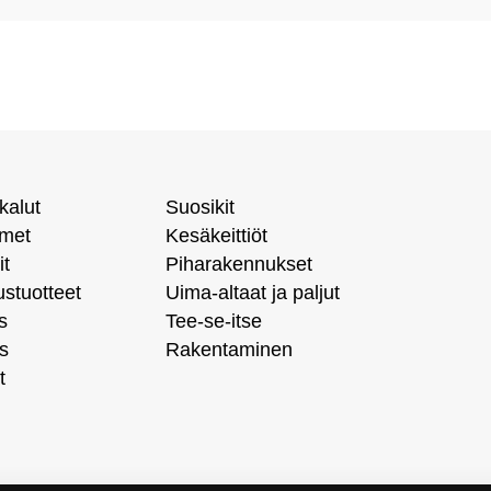
kalut
Suosikit
imet
Kesäkeittiöt
it
Piharakennukset
ustuotteet
Uima-altaat ja paljut
s
Tee-se-itse
s
Rakentaminen
t