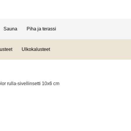
Sauna
Piha ja terassi
usteet
Ulkokalusteet