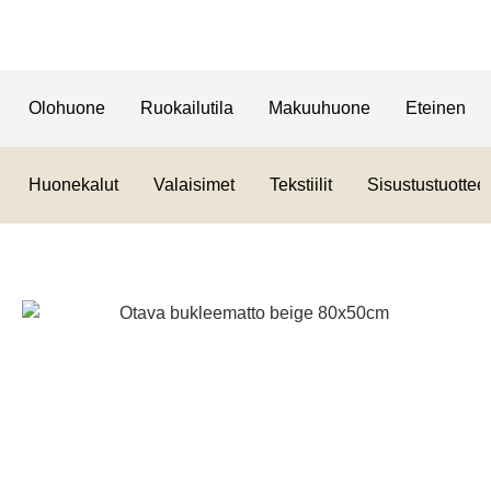
Olohuone
Ruokailutila
Makuuhuone
Eteinen
Huonekalut
Valaisimet
Tekstiilit
Sisustustuotteet