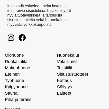
Instakodit esittelee upeita koteja ja
inspiroivia sisustuksia. Lisäksi löydät
hyviä tuotevinkkejä ja tarjouksia
sisustustuotteita sekä huonekaluja
myyvistä verkkokaupoista.
Olohuone
Huonekalut
Ruokailutila
Valaisimet
Makuuhuone
Tekstiilit
Eteinen
Sisustustuotteet
Työhuone
Kattaus
Kylpyhuone
Säilytys
Sauna
Laitteet
Piha ja terassi