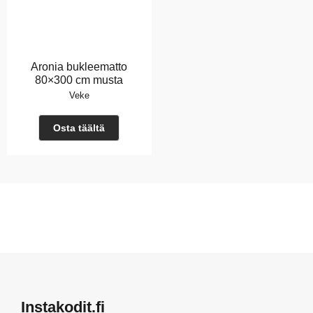
Aronia bukleematto
80×300 cm musta
Veke
Osta täältä
Instakodit.fi