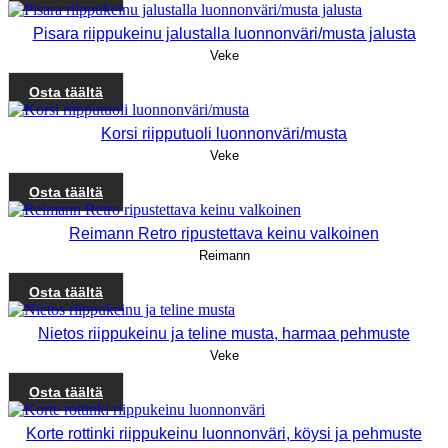
Pisara riippukeinu jalustalla luonnonväri/musta jalusta
Veke
Osta täältä
Korsi riipputuoli luonnonväri/musta
Veke
Osta täältä
Reimann Retro ripustettava keinu valkoinen
Reimann
Osta täältä
Nietos riippukeinu ja teline musta, harmaa pehmuste
Veke
Osta täältä
Korte rottinki riippukeinu luonnonväri, köysi ja pehmuste