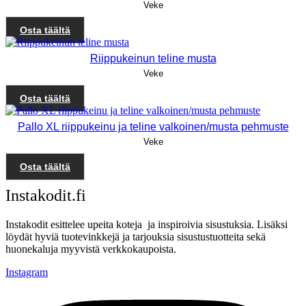
Veke
Osta täältä
Riippukeinun teline musta
Veke
Osta täältä
Pallo XL riippukeinu ja teline valkoinen/musta pehmuste
Veke
Osta täältä
Instakodit.fi
Instakodit esittelee upeita koteja ja inspiroivia sisustuksia. Lisäksi
löydät hyviä tuotevinkkejä ja tarjouksia sisustustuotteita sekä
huonekaluja myyvistä verkkokaupoista.
Instagram