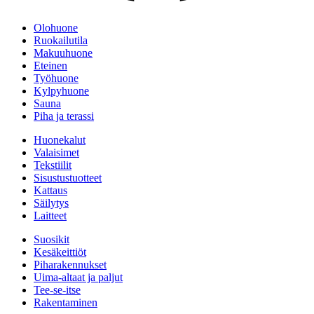
Olohuone
Ruokailutila
Makuuhuone
Eteinen
Työhuone
Kylpyhuone
Sauna
Piha ja terassi
Huonekalut
Valaisimet
Tekstiilit
Sisustustuotteet
Kattaus
Säilytys
Laitteet
Suosikit
Kesäkeittiöt
Piharakennukset
Uima-altaat ja paljut
Tee-se-itse
Rakentaminen