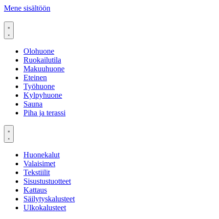
Mene sisältöön
Olohuone
Ruokailutila
Makuuhuone
Eteinen
Työhuone
Kylpyhuone
Sauna
Piha ja terassi
Huonekalut
Valaisimet
Tekstiilit
Sisustustuotteet
Kattaus
Säilytyskalusteet
Ulkokalusteet