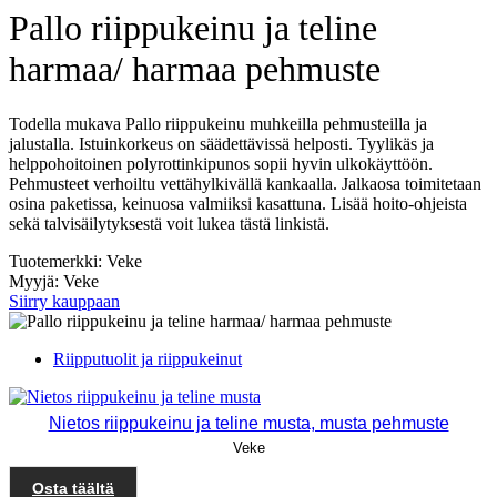
Pallo riippukeinu ja teline
harmaa/ harmaa pehmuste
Todella mukava Pallo riippukeinu muhkeilla pehmusteilla ja
jalustalla. Istuinkorkeus on säädettävissä helposti. Tyylikäs ja
helppohoitoinen polyrottinkipunos sopii hyvin ulkokäyttöön.
Pehmusteet verhoiltu vettähylkivällä kankaalla. Jalkaosa toimitetaan
osina paketissa, keinuosa valmiiksi kasattuna. Lisää hoito-ohjeista
sekä talvisäilytyksestä voit lukea tästä linkistä.
Tuotemerkki: Veke
Myyjä: Veke
Siirry kauppaan
Riipputuolit ja riippukeinut
Nietos riippukeinu ja teline musta, musta pehmuste
Veke
Osta täältä