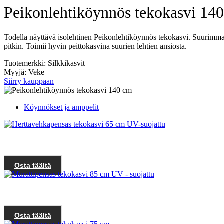
Peikonlehtiköynnös tekokasvi 14
Todella näyttävä isolehtinen Peikonlehtiköynnös tekokasvi. Suurimmat
pitkin. Toimii hyvin peittokasvina suurien lehtien ansiosta.
Tuotemerkki: Silkkikasvit
Myyjä: Veke
Siirry kauppaan
Köynnökset ja amppelit
Osta täältä
Osta täältä