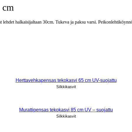
0 cm
 lehdet halkaisijaltaan 30cm. Tukeva ja paksu varsi. Peikonlehtiköynn
Herttavehkapensas tekokasvi 65 cm UV-suojattu
Silkkikasvit
Murattipensas tekokasvi 85 cm UV – suojattu
Silkkikasvit