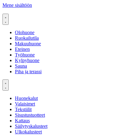
Mene sisältöön
Olohuone
Ruokailutila
Makuuhuone
Eteinen
Työhuone
Kylpyhuone
Sauna
Piha ja terassi
Huonekalut
Valaisimet
Tekstiilit
Sisustustuotteet
Kattaus
Säilytyskalusteet
Ulkokalusteet