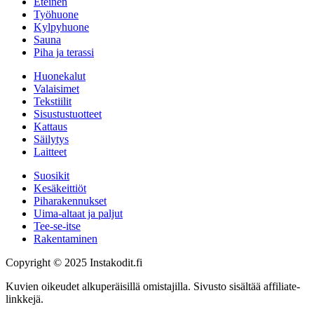
Eteinen
Työhuone
Kylpyhuone
Sauna
Piha ja terassi
Huonekalut
Valaisimet
Tekstiilit
Sisustustuotteet
Kattaus
Säilytys
Laitteet
Suosikit
Kesäkeittiöt
Piharakennukset
Uima-altaat ja paljut
Tee-se-itse
Rakentaminen
Copyright © 2025 Instakodit.fi
Kuvien oikeudet alkuperäisillä omistajilla. Sivusto sisältää affiliate-
linkkejä.