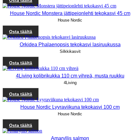
Osta täältä
House Nordic Monstera jättipeionlehti tekokasvi 45 cm
House Nordic
Osta täältä
Orkidea Phalaenopsis tekokasvi lasiruukussa
Silkkikasvit
Osta täältä
4Living kolibrikukka 110 cm vihreä, musta ruukku
4Living
Osta täältä
House Nordic Lyyraviikuna tekokasvi 100 cm
House Nordic
Osta täältä
Amaryllis salmon