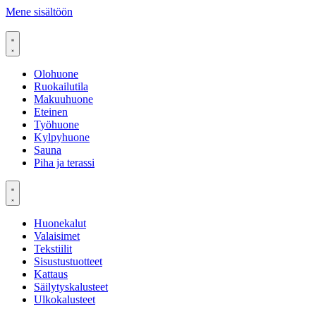
Mene sisältöön
Olohuone
Ruokailutila
Makuuhuone
Eteinen
Työhuone
Kylpyhuone
Sauna
Piha ja terassi
Huonekalut
Valaisimet
Tekstiilit
Sisustustuotteet
Kattaus
Säilytyskalusteet
Ulkokalusteet