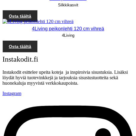
Silkkikasvit
Osta täältä
4Living peikonlehti 120 cm vihreä
4Living
Osta täältä
Instakodit.fi
Instakodit esittelee upeita koteja ja inspiroivia sisustuksia. Lisäksi
löydät hyviä tuotevinkkejä ja tarjouksia sisustustuotteita sekä
huonekaluja myyvistä verkkokaupoista.
Instagram