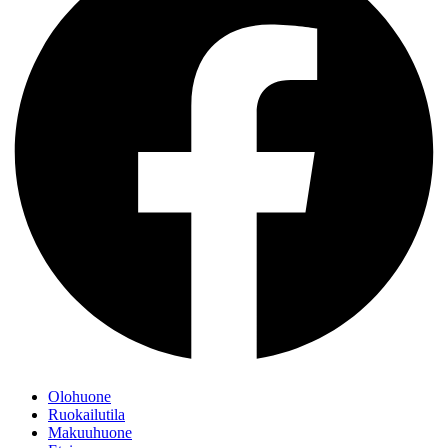
Olohuone
Ruokailutila
Makuuhuone