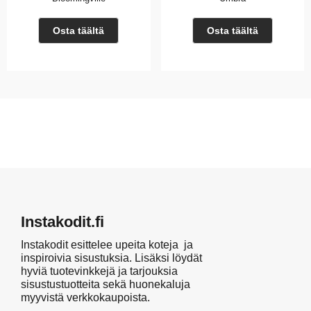
Osta täältä
Osta täältä
Instakodit.fi
Instakodit esittelee upeita koteja ja
inspiroivia sisustuksia. Lisäksi löydät
hyviä tuotevinkkejä ja tarjouksia
sisustustuotteita sekä huonekaluja
myyvistä verkkokaupoista.