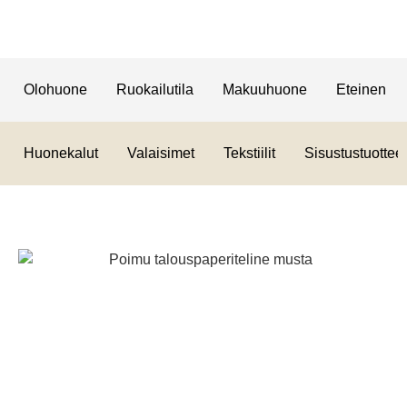
Olohuone
Ruokailutila
Makuuhuone
Eteinen
Huonekalut
Valaisimet
Tekstiilit
Sisustustuotteet