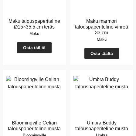
Maku talouspaperiteline
Maku marmori
Ø15×35,5 cm teräs
talouspaperiteline vihreä
33 cm
Maku
Maku
Osta täältä
Osta täältä
Bloomingville Celian
Umbra Buddy
talouspaperiteline musta
talouspaperiteline musta
Bloomingville
Umbra