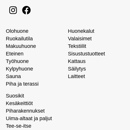
Olohuone
Huonekalut
Ruokailutila
Valaisimet
Makuuhuone
Tekstiilit
Eteinen
Sisustustuotteet
Työhuone
Kattaus
Kylpyhuone
Säilytys
Sauna
Laitteet
Piha ja terassi
Suosikit
Kesäkeittiöt
Piharakennukset
Uima-altaat ja paljut
Tee-se-itse