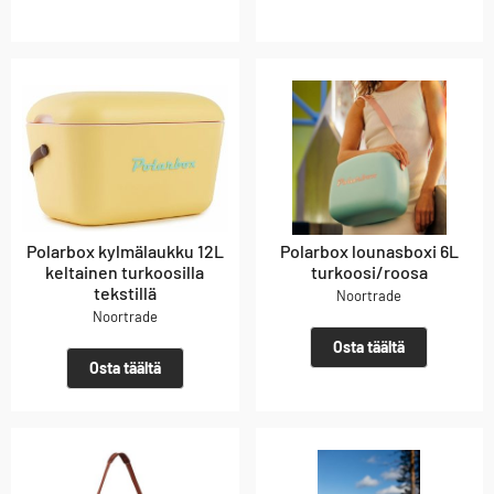
Polarbox kylmälaukku 12L
Polarbox lounasboxi 6L
keltainen turkoosilla
turkoosi/roosa
tekstillä
Noortrade
Noortrade
Osta täältä
Osta täältä