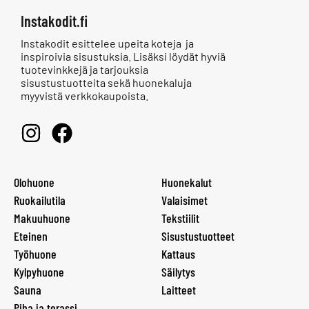
Instakodit.fi
Instakodit esittelee upeita koteja ja
inspiroivia sisustuksia. Lisäksi löydät hyviä
tuotevinkkejä ja tarjouksia
sisustustuotteita sekä huonekaluja
myyvistä verkkokaupoista.
Olohuone
Huonekalut
Ruokailutila
Valaisimet
Makuuhuone
Tekstiilit
Eteinen
Sisustustuotteet
Työhuone
Kattaus
Kylpyhuone
Säilytys
Sauna
Laitteet
Piha ja terassi